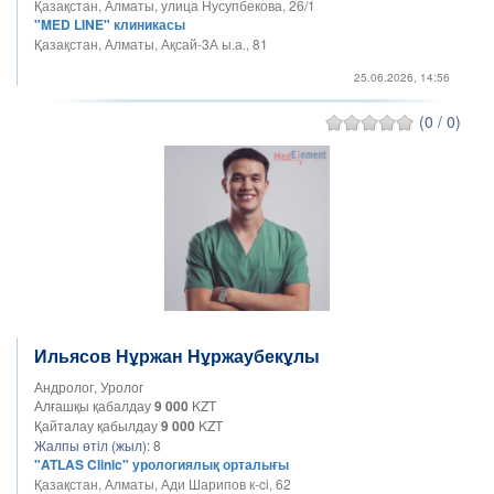
Қазақстан, Алматы, улица Нусупбекова, 26/1
"MED LINE" клиникасы
Қазақстан, Алматы, Ақсай-3А ы.а., 81
25.06.2026, 14:56
(0 / 0)
Ильясов Нұржан Нұржаубекұлы
Андролог, Уролог
Алғашқы қабалдау
9 000
KZT
Қайталау қабылдау
9 000
KZT
Жалпы өтіл (жыл):
8
"ATLAS Clinic" урологиялық орталығы
Қазақстан, Алматы, Ади Шарипов к-ci, 62