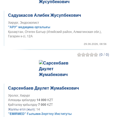
Садуакасов Алибек Жусупбекович
Хирург, Эндоскопист
"АРУ" медицина орталығы
Қазақстан, Отеген Батыр (Илийский район, Алматинская обл.),
Гагарин к-сі, 12А
29.06.2026, 08:56
(0 / 0)
Сарсенбаев Даулет Жумабекович
Уролог, Хирург
Алғашқы қабалдау
14 000
KZT
Қайталау қабылдау
7 000
KZT
Жалпы өтіл (жыл):
14
"EMIRMED" Ғылыми-Зерттеу Институты