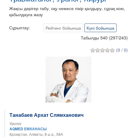
Жақсы дәрігер табу, оқу немесе пікір қалдыру, сұрақ кою,
қабылдауға жазу
Сұрыптау:
Рейтинг бойынша
Күні бойынша
Табылды 540
(
297
/
243
)
(0 / 0)
Танабаев Архат Слямханович
Уролог
AQMED ЕМХАНАСЫ
Қазақстан, Алматы, 8 ы.а., 58А