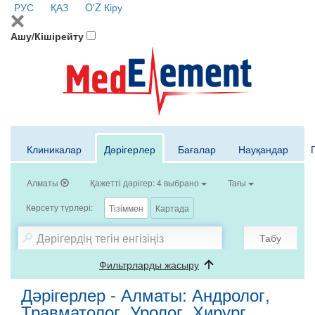
РУС
ҚАЗ
O'Z
Кіру
Ашу/Кішірейту
Клиникалар
Дәрігерлер
Бағалар
Науқандар
Алматы
Қажетті дәрігер: 4 выбрано
Тағы
Көрсету түрлері:
Тізіммен
Картада
Табу
Фильтрларды жасыру
Дәрігерлер - Алматы: Андролог,
Травматолог, Уролог, Хирург