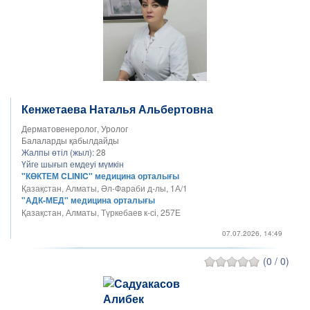
Кенжетаева Наталья Альбертовна
Дерматовенеролог, Уролог
Балаларды қабылдайды
Жалпы өтіл (жыл):
28
Үйге шығып емдеуі мүмкін
"КӨКТЕМ CLINIC" медицина орталығы
Қазақстан, Алматы, Әл-Фараби д-лы, 1А/1
"АДК-МЕД" медицина орталығы
Қазақстан, Алматы, Түркебаев к-сі, 257Е
07.07.2026, 14:49
(0 / 0)