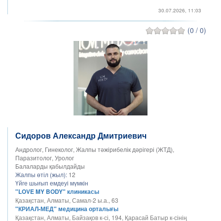
30.07.2026, 11:03
(0 / 0)
Сидоров Александр Дмитриевич
Андролог, Гинеколог, Жалпы тәжірибелік дәрігері (ЖТД),
Паразитолог, Уролог
Балаларды қабылдайды
Жалпы өтіл (жыл):
12
Үйге шығып емдеуі мүмкін
"LOVE MY BODY" клиникасы
Қазақстан, Алматы, Самал-2 ы.а., 63
"КРИАЛ-МЕД" медицина орталығы
Қазақстан, Алматы, Байзақов к-сі, 194, Қарасай Батыр к-сінің