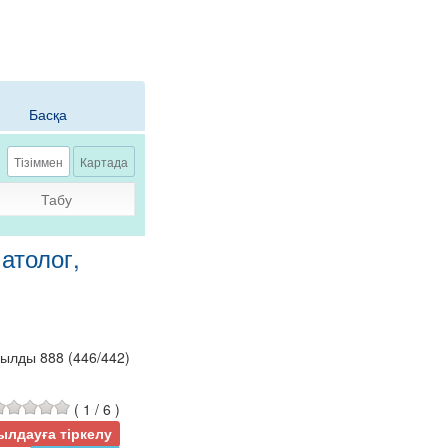
Басқа
Тізіммен
Картада
Табу
атолог,
былды 888
(
446
/
442
)
(
1
/
6
)
ылдауға тіркелу