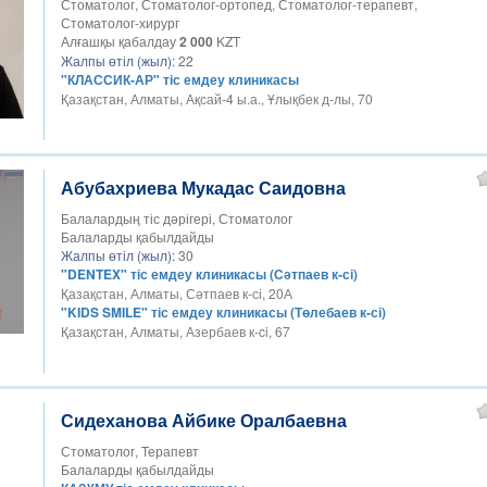
Стоматолог, Стоматолог-ортопед, Стоматолог-терапевт,
Стоматолог-хирург
Алғашқы қабалдау
2 000
KZT
Жалпы өтіл (жыл):
22
"КЛАССИК-АР" тіс емдеу клиникасы
Қазақстан, Алматы, Ақсай-4 ы.а., Ұлықбек д-лы, 70
Абубахриева Мукадас Саидовна
Балалардың тіс дәрігері, Стоматолог
Балаларды қабылдайды
Жалпы өтіл (жыл):
30
"DENTEX" тіс емдеу клиникасы (Сәтпаев к-сі)
Қазақстан, Алматы, Сәтпаев к-сі, 20А
"KIDS SMILE" тіс емдеу клиникасы (Төлебаев к-сі)
Қазақстан, Алматы, Азербаев к-ci, 67
Сидеханова Айбике Оралбаевна
Стоматолог, Терапевт
Балаларды қабылдайды