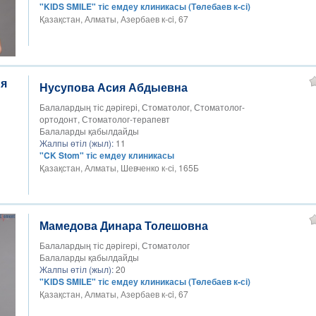
"KIDS SMILE" тіс емдеу клиникасы (Төлебаев к-сі)
Қазақстан, Алматы, Азербаев к-ci, 67
Нусупова Асия Абдыевна
Балалардың тіс дәрігері, Стоматолог, Стоматолог-
ортодонт, Стоматолог-терапевт
Балаларды қабылдайды
Жалпы өтіл (жыл):
11
"CK Stom" тіс емдеу клиникасы
Қазақстан, Алматы, Шевченко к-сі, 165Б
Мамедова Динара Толешовна
Балалардың тіс дәрігері, Стоматолог
Балаларды қабылдайды
Жалпы өтіл (жыл):
20
"KIDS SMILE" тіс емдеу клиникасы (Төлебаев к-сі)
Қазақстан, Алматы, Азербаев к-ci, 67