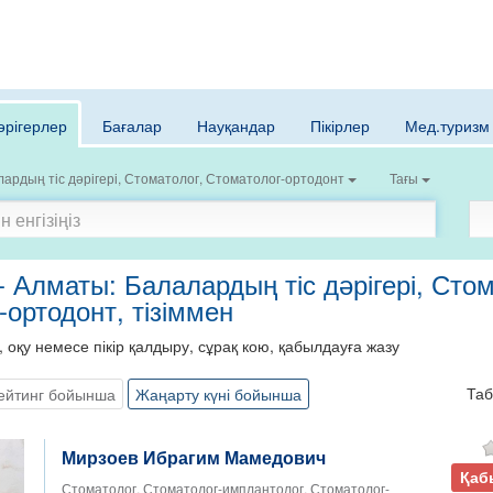
әрігерлер
Бағалар
Науқандар
Пікірлер
Мед.туризм
ардың тіс дәрігері, Стоматолог, Стоматолог-ортодонт
Тағы
- Алматы: Балалардың тіс дәрігері, Стом
ортодонт, тізіммен
, оқу немесе пікір қалдыру, сұрақ кою, қабылдауға жазу
Та
ейтинг бойынша
Жаңарту күні бойынша
Мирзоев Ибрагим Мамедович
Қаб
Стоматолог, Стоматолог-имплантолог, Стоматолог-