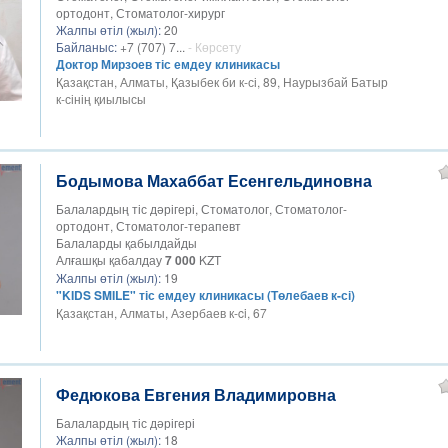
ортодонт, Стоматолог-хирург
Жалпы өтіл (жыл):
20
Байланыс:
+7 (707) 7...
- Көрсету
Доктор Мирзоев тіс емдеу клиникасы
Қазақстан, Алматы, Қазыбек би к-сі, 89, Наурызбай Батыр
к-сінің қиылысы
Бодымова Махаббат Есенгельдиновна
Балалардың тіс дәрігері, Стоматолог, Стоматолог-
ортодонт, Стоматолог-терапевт
Балаларды қабылдайды
Алғашқы қабалдау
7 000
KZT
Жалпы өтіл (жыл):
19
"KIDS SMILE" тіс емдеу клиникасы (Төлебаев к-сі)
Қазақстан, Алматы, Азербаев к-ci, 67
Федюкова Евгения Владимировна
Балалардың тіс дәрігері
Жалпы өтіл (жыл):
18