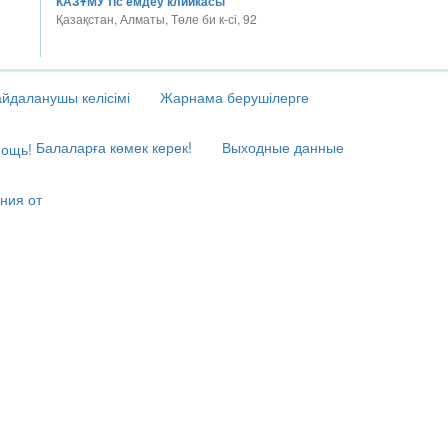
КАЗҰМУ тіс емдеу клиикасы
Қазақстан, Алматы, Төле би к-сі, 92
йдаланушы келісімі
Жарнама берушілерге
Балаларға көмек керек!
Выходные данные
ния от