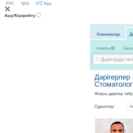
РУС
ҚАЗ
O'Z
Кіру
Ашу/Кішірейту
Клиникалар
Д
Алматы
Балал
Дәрігерлер 
Стоматолог-
Жақсы дәрігер табу
Сұрыптау:
Р