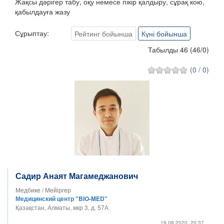
Жақсы дәрігер табу, оқу немесе пікір қалдыру, сұрақ кою,
қабылдауға жазу
Сұрыптау:
Рейтинг бойынша
Күні бойынша
Табылды 46
(
46
/
0
)
(0 / 0)
Садир Анаят Магамеджанович
Медбике / Мейiргер
Медицинский центр "BIO-MED"
Қазақстан, Алматы, мкр 3, д. 57А
19.08.2020, 20:37