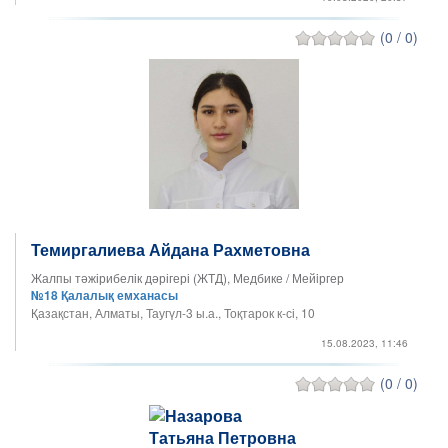
(0 / 0)
Темиргалиева Айдана Рахметовна
Жалпы тәжірибелік дәрігері (ЖТД), Медбике / Мейiргер
№18 Қалалық емханасы
Қазақстан, Алматы, Таугүл-3 ы.а., Тоқтарок к-сі, 10
15.08.2023, 11:46
(0 / 0)