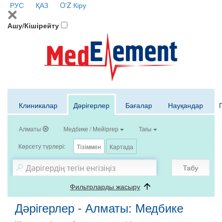
РУС
ҚАЗ
O'Z
Кіру
Ашу/Кішірейту
Клиникалар
Дәрігерлер
Бағалар
Науқандар
Алматы
Медбике / Мейiргер
Тағы
Көрсету түрлері:
Тізіммен
Картада
Табу
Фильтрларды жасыру
Дәрігерлер - Алматы: Медбике