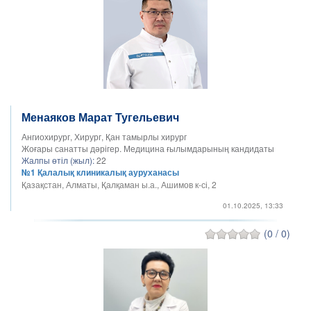
Менаяков Марат Тугельевич
Ангиохирург, Хирург, Қан тамырлы хирург
Жоғары санатты дәрігер. Медицина ғылымдарының кандидаты
Жалпы өтіл (жыл):
22
№1 Қалалық клиникалық ауруханасы
Қазақстан, Алматы, Қалқаман ы.а., Ашимов к-сі, 2
01.10.2025, 13:33
(0 / 0)