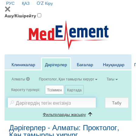
РУС
ҚАЗ
O'Z
Кіру
Ашу/Кішірейту
Клиникалар
Дәрігерлер
Бағалар
Науқандар
Алматы
Проктолог, Қан тамырлы хирург
Тағы
Көрсету түрлері:
Тізіммен
Картада
Табу
Фильтрларды жасыру
Дәрігерлер - Алматы: Проктолог,
Қан тамырлы хирург