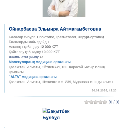
Ойнарбаева Эльмира Айтмагамбетовна
Балалар хирургі, Проктолог, Травматолог, Хирург-ортопед
Балаларды қабылдайды
Алғашқы қабалдау
12 000
KZT
Қайталау қабылдау
10 000
KZT
Жалпы өтіл (жыл):
41
Молекулярлық медицина орталығы
Қазақстан, Алматы, Әйтиев к-сі, 130, Қарасай Батыр к-сінің
қиылысы
"ALTA" медицина орталығы
Қазақстан, Алматы, Шевченко к-сі, 239, Мұқанов к-сінің қиылысы
26.08.2025, 12:20
(0 / 0)