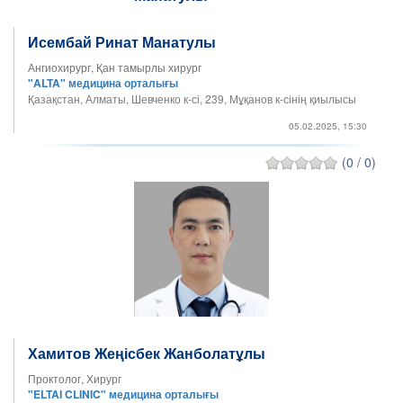
Исембай Ринат Манатулы
Ангиохирург, Қан тамырлы хирург
"ALTA" медицина орталығы
Қазақстан, Алматы, Шевченко к-сі, 239, Мұқанов к-сінің қиылысы
05.02.2025, 15:30
(0 / 0)
Хамитов Жеңісбек Жанболатұлы
Проктолог, Хирург
"ELTAI CLINIC" медицина орталығы