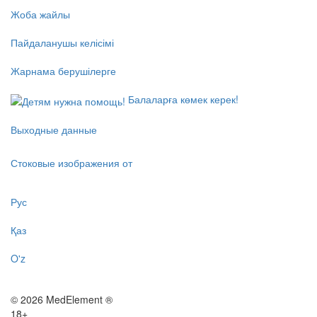
Жоба жайлы
Пайдаланушы келісімі
Жарнама берушілерге
Балаларға көмек керек!
Выходные данные
Стоковые изображения от
Рус
Қаз
O'z
© 2026 MedElement ®
18+