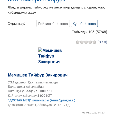
Жақсы дәрігер табу, оқу немесе пікір қалдыру, сұрақ кою,
қабылдауға жазу
Сұрыптау:
Рейтинг бойынша
Күні бойынша
Табылды 105
(
57
/
48
)
(0 / 0)
Мемишев Тайфур Закирович
УЗИ дәрігері, Қан тамырлы хирург
Балаларды қабылдайды
Алғашқы қабалдау
10 000
KZT
Қайталау қабылдау
8 000
KZT
"ДОСТАР МЕД" клиникасы (Айнабұлақ ы.а.)
Қазақстан, Алматы, Айнабұлақ-2 ы.а., 71Д
05.08.2026, 14:53