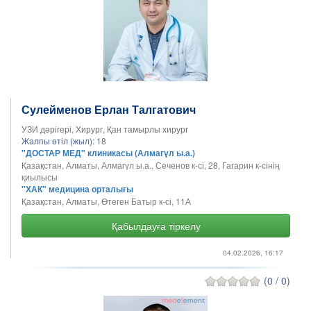
Сулейменов Ерлан Талгатович
УЗИ дәрігері, Хирург, Қан тамырлы хирург
Жалпы өтіл (жыл):
18
"ДОСТАР МЕД" клиникасы (Алмагүл ы.а.)
Қазақстан, Алматы, Алмагүл ы.а., Сеченов к-сі, 28, Гагарин к-сінің
қиылысы
"ХАК" медицина орталығы
Қазақстан, Алматы, Өтеген Батыр к-сі, 11А
Қабылдауға тіркелу
04.02.2026, 16:17
(0 / 0)