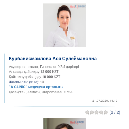
Курбанисмаилова Ася Сулеймановна
Акушер-гинеколог, Гинеколог, УЗИ дәрігері
Алғашқы қабалдау
12 000
KZT
Қайталау қабылдау
10 000
KZT
Жалпы өтіл (жыл):
13
"A CLINIC" медицина орталығы
Қазақстан, Алматы, Жароков к-ci, 275А
21.07.2026, 14:19
(2 / 2)