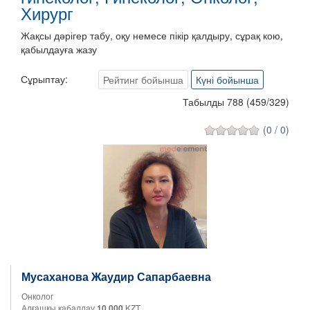
Хирург
Жақсы дәрігер табу, оқу немесе пікір қалдыру, сұрақ кою,
қабылдауға жазу
Сұрыптау:
Рейтинг бойынша
Күні бойынша
Табылды 788
(
459
/
329
)
(0 / 0)
Мусаханова Жаудир Сапарбаевна
Онколог
Алғашқы қабалдау
10 000
KZT