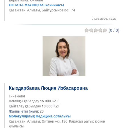
ОКСАНА МАЛИЦКАЯ клиникасы
Қазақстан, Алматы, Байтұрсынов к-сі, 74
01.08.2026, 12:20
(0 / 0)
Кыздарбаева Люция Избасаровна
Гинеколог
Алғашқы қабалдау
15 000
KZT
Қайталау қабылдау
13 000
KZT
Жалпы өтіл (жыл):
26
Молекулярлық медицина орталығы
Қазақстан, Алматы, Әйтиев к-сі, 130, Қарасай Батыр к-сінің
қиылысы