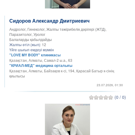
Сидоров Александр Дмитриевич
Андролог, Гинеколог, Жалпы тәжірибелік дәрігері (ЖТД),
Паразитолог, Уролог
Балаларды қабылдайды
Жалпы өтіл (жыл):
12
Үйге шығып емдеуі мүмкін
"LOVE MY BODY" клиникасы
Қазақстан, Алматы, Самал-2 ы.а., 63
"КРИАЛ-МЕД" медицина орталығы
Қазақстан, Алматы, Байзақов к-сі, 194, Қарасай Батыр к-сінің
қиылысы
23.07.2026, 01:30
(0 / 0)