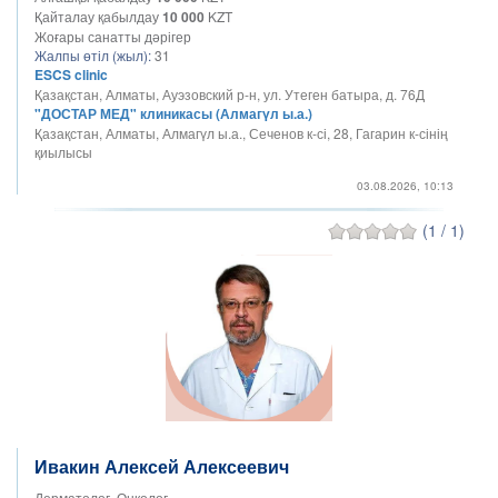
Қайталау қабылдау
10 000
KZT
Жоғары санатты дәрігер
Жалпы өтіл (жыл):
31
ESCS clinic
Қазақстан, Алматы, Ауэзовский р-н, ​​ул. Утеген батыра, д. 76Д
"ДОСТАР МЕД" клиникасы (Алмагүл ы.а.)
Қазақстан, Алматы, Алмагүл ы.а., Сеченов к-сі, 28, Гагарин к-сінің
қиылысы
03.08.2026, 10:13
(1 / 1)
Ивакин Алексей Алексеевич
Дерматолог, Онколог