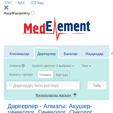
РУС
ҚАЗ
O'Z
Кіру
Ашу/Кішірейту
Клиникалар
Дәрігерлер
Бағалар
Науқандар
Алматы
Қажетті дәрігер: 4 выбрано
Тағы
Көрсету түрлері:
Тізіммен
Картада
Табу
Фильтрларды жасыру
Дәрігерлер - Алматы: Акушер-
гинеколог, Гинеколог, Онколог,