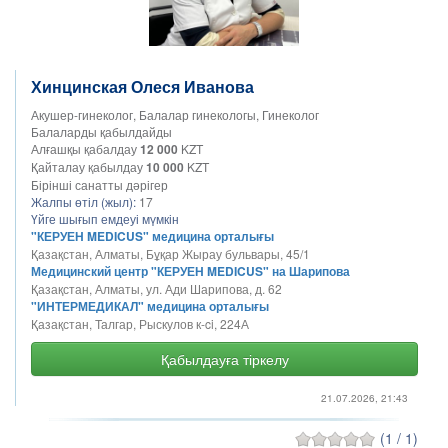
Хинцинская Олеся Иванова
Акушер-гинеколог, Балалар гинекологы, Гинеколог
Балаларды қабылдайды
Алғашқы қабалдау
12 000
KZT
Қайталау қабылдау
10 000
KZT
Бірінші санатты дәрігер
Жалпы өтіл (жыл):
17
Үйге шығып емдеуі мүмкін
"КЕРУЕН MEDICUS" медицина орталығы
Қазақстан, Алматы, Бұқар Жырау бульвары, 45/1
Медицинский центр "КЕРУЕН MEDICUS" на Шарипова
Қазақстан, Алматы, ул. Ади Шарипова, д. 62
"ИНТЕРМЕДИКАЛ" медицина орталығы
Қазақстан, Талгар, Рыскулов к-ci, 224А
Қабылдауға тіркелу
21.07.2026, 21:43
(1 / 1)