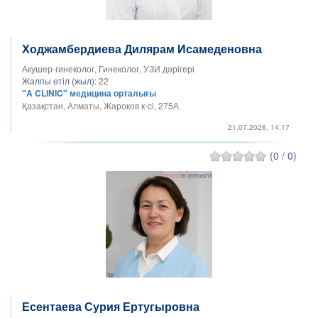
Ходжамбердиева Дилярам Исамеденовна
Акушер-гинеколог, Гинеколог, УЗИ дәрігері
Жалпы өтіл (жыл):
22
"A CLINIC" медицина орталығы
Қазақстан, Алматы, Жароков к-ci, 275А
21.07.2026, 14:17
(0 / 0)
Есентаева Сурия Ертугыровна