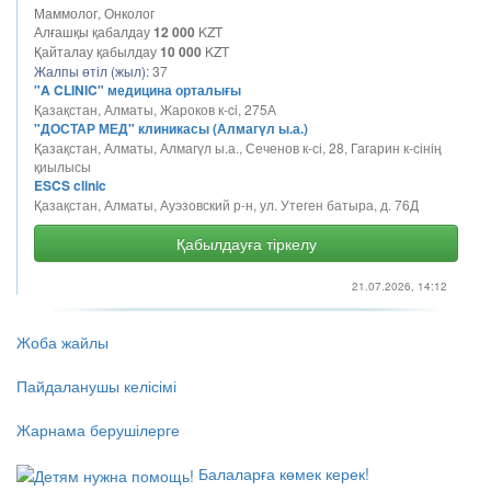
Маммолог, Онколог
Алғашқы қабалдау
12 000
KZT
Қайталау қабылдау
10 000
KZT
Жалпы өтіл (жыл):
37
"A CLINIC" медицина орталығы
Қазақстан, Алматы, Жароков к-ci, 275А
"ДОСТАР МЕД" клиникасы (Алмагүл ы.а.)
Қазақстан, Алматы, Алмагүл ы.а., Сеченов к-сі, 28, Гагарин к-сінің
қиылысы
ESCS clinic
Қазақстан, Алматы, Ауэзовский р-н, ​​ул. Утеген батыра, д. 76Д
Қабылдауға тіркелу
21.07.2026, 14:12
Жоба жайлы
Пайдаланушы келісімі
Жарнама берушілерге
Балаларға көмек керек!