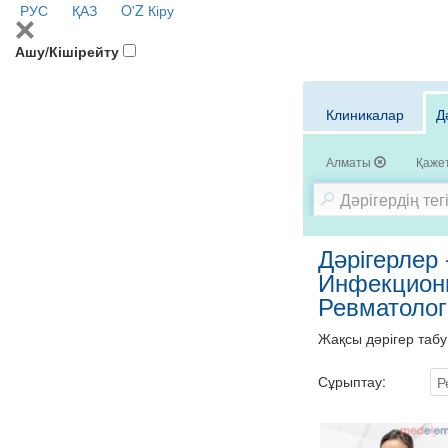
РУС
ҚАЗ
O'Z
Кіру
Ашу/Кішірейту
Клиникалар
Д
Алматы
Қажет
Дәрігерлер 
Инфекциони
Ревматолог
Жақсы дәрігер табу
Сұрыптау:
Р