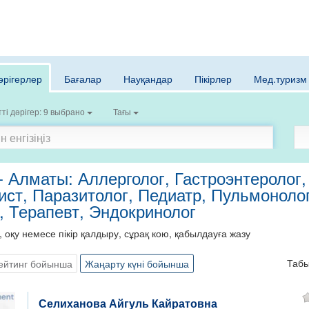
әрігерлер
Бағалар
Науқандар
Пікірлер
Мед.туризм
ті дәрігер: 9 выбрано
Тағы
- Алматы: Аллерголог, Гастроэнтеролог,
ст, Паразитолог, Педиатр, Пульмонолог
, Терапевт, Эндокринолог
, оқу немесе пікір қалдыру, сұрақ кою, қабылдауға жазу
Таб
ейтинг бойынша
Жаңарту күні бойынша
Селиханова Айгуль Кайратовна