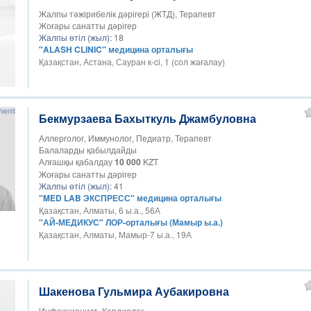
Жалпы тәжірибелік дәрігері (ЖТД), Терапевт
Жоғары санатты дәрігер
Жалпы өтіл (жыл):
18
"ALASH CLINIC" медицина орталығы
Қазақстан, Астана, Сауран к-ci, 1 (сол жағалау)
Бекмурзаева Бахыткуль Джамбуловна
Аллерголог, Иммунолог, Педиатр, Терапевт
Балаларды қабылдайды
Алғашқы қабалдау
10 000
KZT
Жоғары санатты дәрігер
Жалпы өтіл (жыл):
41
"MED LAB ЭКСПРЕСС" медицина орталығы
Қазақстан, Алматы, 6 ы.а., 56А
"АЙ-МЕДИКУС" ЛОР-орталығы (Мамыр ы.а.)
Қазақстан, Алматы, Мамыр-7 ы.а., 19А
Шакенова Гульмира Аубакировна
Инфекционист, Кардиолог