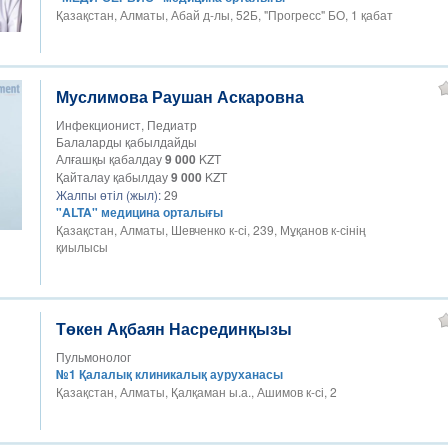
Қазақстан, Алматы, Абай д-лы, 52Б, "Прогресс" БО, 1 қабат
Муслимова Раушан Аскаровна
Инфекционист, Педиатр
Балаларды қабылдайды
Алғашқы қабалдау
9 000
KZT
Қайталау қабылдау
9 000
KZT
Жалпы өтіл (жыл):
29
"ALTA" медицина орталығы
Қазақстан, Алматы, Шевченко к-сі, 239, Мұқанов к-сінің
қиылысы
Төкен Ақбаян Насрединқызы
Пульмонолог
№1 Қалалық клиникалық ауруханасы
Қазақстан, Алматы, Қалқаман ы.а., Ашимов к-сі, 2