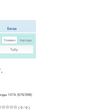
Басқа
Тізіммен
Картада
Табу
,
ылды 1074
(
676
/
398
)
(
0
/
0
)