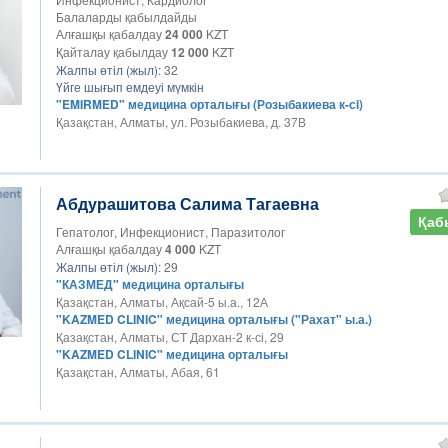
Балаларды қабылдайды
Алғашқы қабалдау
24 000
KZT
Қайталау қабылдау
12 000
KZT
Жалпы өтіл (жыл):
32
Үйге шығып емдеуі мүмкін
"EMIRMED" медицина орталығы (Розыбакиева к-сi)
Қазақстан, Алматы, ул. Розыбакиева, д. 37В
Абдурашитова Салима Тагаевна
Қаб
Гепатолог, Инфекционист, Паразитолог
Алғашқы қабалдау
4 000
KZT
Жалпы өтіл (жыл):
29
"КАЗМЕД" медицина орталығы
Қазақстан, Алматы, Ақсай-5 ы.а., 12А
"KAZMED CLINIC" медицина орталығы ("Рахат" ы.а.)
Қазақстан, Алматы, СТ Дархан-2 к-сі, 29
"KAZMED CLINIC" медицина орталығы
Қазақстан, Алматы, Абая, 61