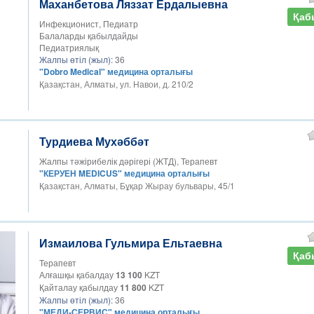
Маханбетова Ляззат Ердалыевна
Қаб
Инфекционист, Педиатр
Балаларды қабылдайды
Педиатриялық
Жалпы өтіл (жыл):
36
"Dobro Medical" медицина орталығы
Қазақстан, Алматы, ул. Навои, д. 210/2
Турдиева Мухәббәт
Жалпы тәжірибелік дәрігері (ЖТД), Терапевт
"КЕРУЕН MEDICUS" медицина орталығы
Қазақстан, Алматы, Бұқар Жырау бульвары, 45/1
Измаилова Гульмира Ельтаевна
Қаб
Терапевт
Алғашқы қабалдау
13 100
KZT
Қайталау қабылдау
11 800
KZT
Жалпы өтіл (жыл):
36
"МЕДИ-СЕРВИС" медицина орталығы