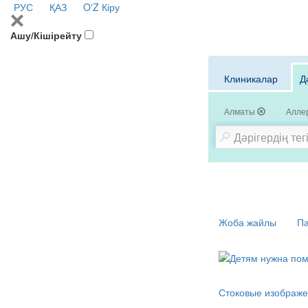
РУС
ҚАЗ
O'Z
Кіру
Ашу/Кішірейту
Клиникалар
Д
Алматы
Аллер
Жоба жайлы
Па
Стоковые изображе