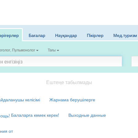
әрігерлер
Бағалар
Науқандар
Пікірлер
Мед.туризм
голог, Пульмонолог
Тағы
Ештеңе табылмады
йдаланушы келісімі
Жарнама берушілерге
Балаларға көмек керек!
Выходные данные
ния от