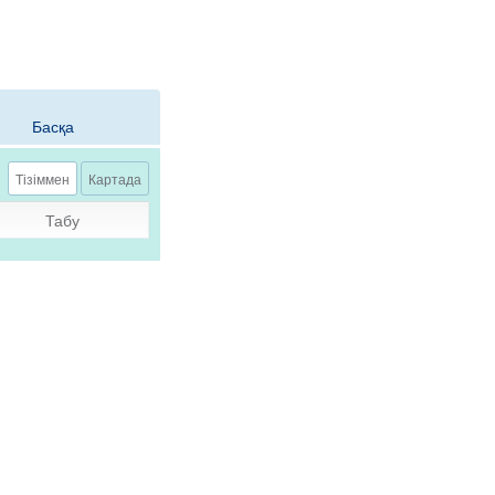
Басқа
Тізіммен
Картада
Табу