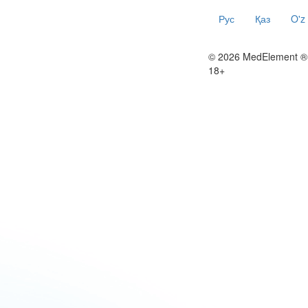
Рус
Қаз
O'z
© 2026 MedElement ®
18+