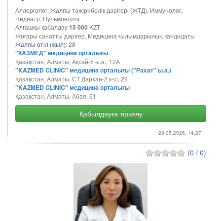
Аллерголог, Жалпы тәжірибелік дәрігері (ЖТД), Иммунолог,
Педиатр, Пульмонолог
Алғашқы қабалдау
15 000
KZT
Жоғары санатты дәрігер. Медицина ғылымдарының кандидаты
Жалпы өтіл (жыл):
28
"КАЗМЕД" медицина орталығы
Қазақстан, Алматы, Ақсай-5 ы.а., 12А
"KAZMED CLINIC" медицина орталығы ("Рахат" ы.а.)
Қазақстан, Алматы, СТ Дархан-2 к-сі, 29
"KAZMED CLINIC" медицина орталығы
Қазақстан, Алматы, Абая, 61
Қабылдауға тіркелу
28.05.2026, 14:27
(0 / 0)