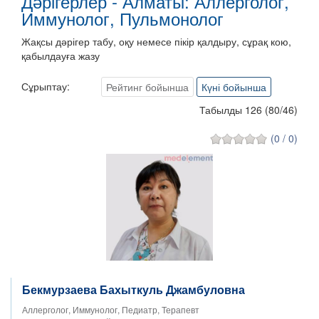
Дәрігерлер - Алматы: Аллерголог,
Иммунолог, Пульмонолог
Жақсы дәрігер табу, оқу немесе пікір қалдыру, сұрақ кою,
қабылдауға жазу
Сұрыптау:
Рейтинг бойынша
Күні бойынша
Табылды 126
(
80
/
46
)
(0 / 0)
Бекмурзаева Бахыткуль Джамбуловна
Аллерголог, Иммунолог, Педиатр, Терапевт