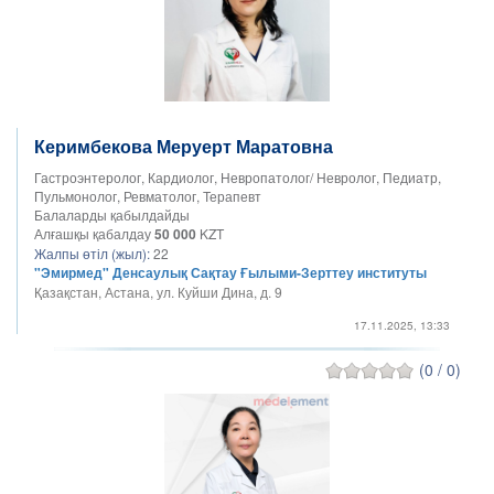
Керимбекова Меруерт Маратовна
Гастроэнтеролог, Кардиолог, Невропатолог/ Невролог, Педиатр,
Пульмонолог, Ревматолог, Терапевт
Балаларды қабылдайды
Алғашқы қабалдау
50 000
KZT
Жалпы өтіл (жыл):
22
"Эмирмед" Денсаулық Сақтау Ғылыми-Зерттеу институты
Қазақстан, Астана, ул. Куйши Дина, д. 9
17.11.2025, 13:33
(0 / 0)