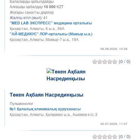
Балаларды қабылдайды
Алғашқы қабалдау
10 000
KZT
Жоғары санатты дәрігер
Жалпы өтіл (жыл):
41
"MED LAB ЭКСПРЕСС" медицина орталығы
Қазақстан, Алматы, 6 ы.а., 56А
"АЙ-МЕДИКУС" ЛОР-орталығы (Мамыр ы.а.)
Қазақстан, Алматы, Мамыр-7 ы.а., 19А
06.08.2026, 10:38
(0 / 0)
Төкен Ақбаян Насрединқызы
Пульмонолог
№1 Қалалық клиникалық ауруханасы
Қазақстан, Алматы, Қалқаман ы.а., Ашимов к-сі, 2
30.07.2026, 11:37
(0 / 0)