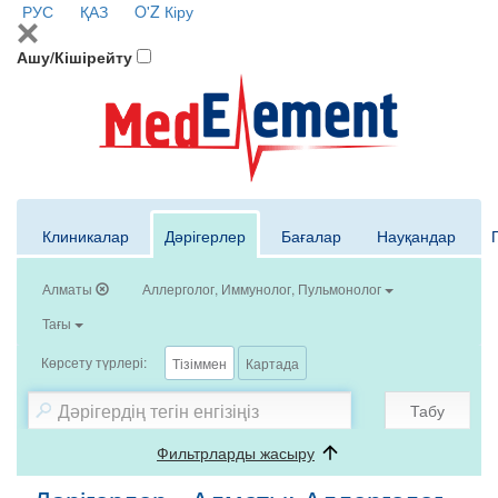
РУС
ҚАЗ
O'Z
Кіру
Ашу/Кішірейту
Клиникалар
Дәрігерлер
Бағалар
Науқандар
Алматы
Аллерголог, Иммунолог, Пульмонолог
Тағы
Көрсету түрлері:
Тізіммен
Картада
Табу
Фильтрларды жасыру