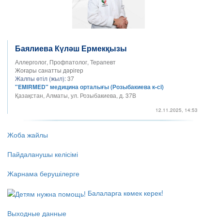
Баялиева Күләш Ермекқызы
Аллерголог, Профпатолог, Терапевт
Жоғары санатты дәрігер
Жалпы өтіл (жыл):
37
"EMIRMED" медицина орталығы (Розыбакиева к-сi)
Қазақстан, Алматы, ул. Розыбакиева, д. 37В
12.11.2025, 14:53
Жоба жайлы
Пайдаланушы келісімі
Жарнама берушілерге
Балаларға көмек керек!
Выходные данные