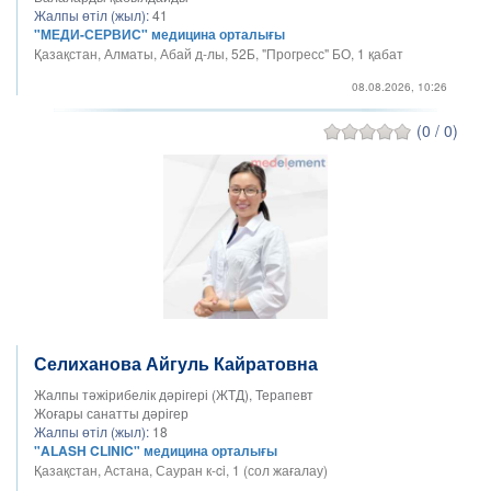
Жалпы өтіл (жыл):
41
"МЕДИ-СЕРВИС" медицина орталығы
Қазақстан, Алматы, Абай д-лы, 52Б, "Прогресс" БО, 1 қабат
08.08.2026, 10:26
(0 / 0)
Селиханова Айгуль Кайратовна
Жалпы тәжірибелік дәрігері (ЖТД), Терапевт
Жоғары санатты дәрігер
Жалпы өтіл (жыл):
18
"ALASH CLINIC" медицина орталығы
Қазақстан, Астана, Сауран к-ci, 1 (сол жағалау)