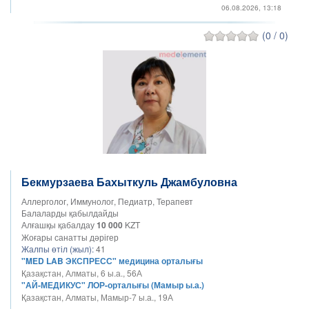
06.08.2026, 13:18
(0 / 0)
Бекмурзаева Бахыткуль Джамбуловна
Аллерголог, Иммунолог, Педиатр, Терапевт
Балаларды қабылдайды
Алғашқы қабалдау
10 000
KZT
Жоғары санатты дәрігер
Жалпы өтіл (жыл):
41
"MED LAB ЭКСПРЕСС" медицина орталығы
Қазақстан, Алматы, 6 ы.а., 56А
"АЙ-МЕДИКУС" ЛОР-орталығы (Мамыр ы.а.)
Қазақстан, Алматы, Мамыр-7 ы.а., 19А