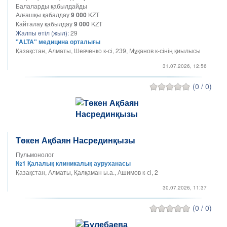
Балаларды қабылдайды
Алғашқы қабалдау
9 000
KZT
Қайталау қабылдау
9 000
KZT
Жалпы өтіл (жыл):
29
"ALTA" медицина орталығы
Қазақстан, Алматы, Шевченко к-сі, 239, Мұқанов к-сінің қиылысы
31.07.2026, 12:56
(0 / 0)
Төкен Ақбаян Насрединқызы
Пульмонолог
№1 Қалалық клиникалық ауруханасы
Қазақстан, Алматы, Қалқаман ы.а., Ашимов к-сі, 2
30.07.2026, 11:37
(0 / 0)