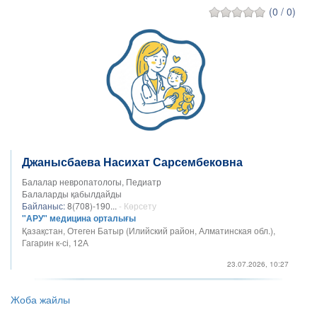
(0 / 0)
Джанысбаева Насихат Сарсембековна
Балалар невропатологы, Педиатр
Балаларды қабылдайды
Байланыс:
8(708)-190...
- Көрсету
"АРУ" медицина орталығы
Қазақстан, Отеген Батыр (Илийский район, Алматинская обл.),
Гагарин к-сі, 12А
23.07.2026, 10:27
Жоба жайлы