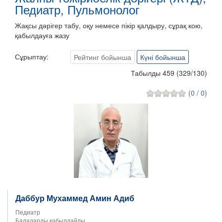
Педиатр, Пульмонолог
Жақсы дәрігер табу, оқу немесе пікір қалдыру, сұрақ кою,
қабылдауға жазу
Сұрыптау:
Рейтинг бойынша
Күні бойынша
Табылды 459
(
329
/
130
)
(0 / 0)
Даббур Мухаммед Амин Адиб
Педиатр
Балаларды қабылдайды