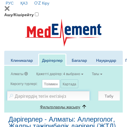
РУС
ҚАЗ
O'Z
Кіру
Ашу/Кішірейту
Клиникалар
Дәрігерлер
Бағалар
Науқандар
Алматы
Қажетті дәрігер: 4 выбрано
Тағы
Көрсету түрлері:
Тізіммен
Картада
Табу
Фильтрларды жасыру
Дәрігерлер - Алматы: Аллерголог,
Жалпы тәжірибелік дәрігері (ЖТД),