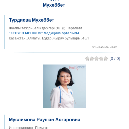
Турдиева Мухәббәт
Жалпы тәжірибелік дәрігері (ЖТД), Терапевт
"КЕРУЕН MEDICUS" медицина орталығы
Қазақстан, Алматы, Бұқар Жырау бульвары, 45/1
04.08.2026, 08:04
(0 / 0)
Муслимова Раушан Аскаровна
Инфекционист, Педиатр