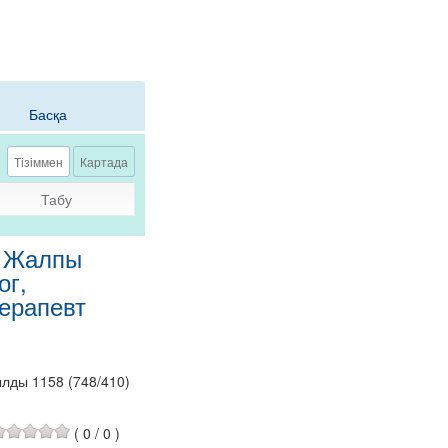
Басқа
Тізіммен
Картада
Табу
, Жалпы
ог,
Терапевт
ылды 1158
(
748
/
410
)
(
0
/
0
)