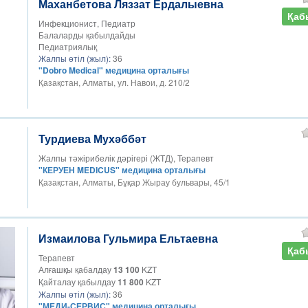
Маханбетова Ляззат Ердалыевна
Қаб
Инфекционист, Педиатр
Балаларды қабылдайды
Педиатриялық
Жалпы өтіл (жыл):
36
"Dobro Medical" медицина орталығы
Қазақстан, Алматы, ул. Навои, д. 210/2
Турдиева Мухәббәт
Жалпы тәжірибелік дәрігері (ЖТД), Терапевт
"КЕРУЕН MEDICUS" медицина орталығы
Қазақстан, Алматы, Бұқар Жырау бульвары, 45/1
Измаилова Гульмира Ельтаевна
Қаб
Терапевт
Алғашқы қабалдау
13 100
KZT
Қайталау қабылдау
11 800
KZT
Жалпы өтіл (жыл):
36
"МЕДИ-СЕРВИС" медицина орталығы