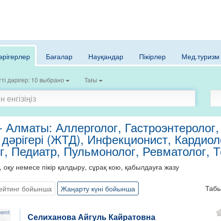
әрігерлер
Бағалар
Науқандар
Пікірлер
Мед.туризм
ті дәрігер: 10 выбрано
Тағы
 - Алматы: Аллерголог, Гастроэнтеролог
 дәрігері (ЖТД), Инфекционист, Кардиол
г, Педиатр, Пульмонолог, Ревматолог, 
, оқу немесе пікір қалдыру, сұрақ кою, қабылдауға жазу
Таб
ейтинг бойынша
Жаңарту күні бойынша
Селиханова Айгуль Кайратовна