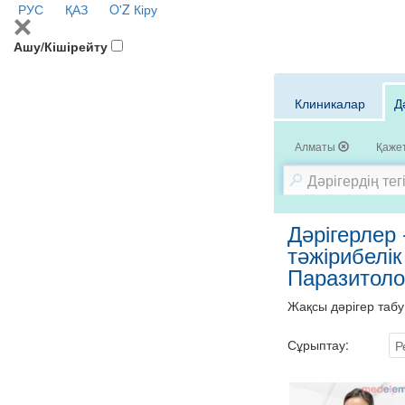
РУС
ҚАЗ
O'Z
Кіру
Ашу/Кішірейту
Клиникалар
Д
Алматы
Қажет
Дәрігерлер
тәжірибелік
Паразитоло
Жақсы дәрігер табу
Сұрыптау:
Р