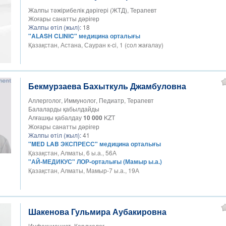
Жалпы тәжірибелік дәрігері (ЖТД), Терапевт
Жоғары санатты дәрігер
Жалпы өтіл (жыл):
18
"ALASH CLINIC" медицина орталығы
Қазақстан, Астана, Сауран к-ci, 1 (сол жағалау)
Бекмурзаева Бахыткуль Джамбуловна
Аллерголог, Иммунолог, Педиатр, Терапевт
Балаларды қабылдайды
Алғашқы қабалдау
10 000
KZT
Жоғары санатты дәрігер
Жалпы өтіл (жыл):
41
"MED LAB ЭКСПРЕСС" медицина орталығы
Қазақстан, Алматы, 6 ы.а., 56А
"АЙ-МЕДИКУС" ЛОР-орталығы (Мамыр ы.а.)
Қазақстан, Алматы, Мамыр-7 ы.а., 19А
Шакенова Гульмира Аубакировна
Инфекционист, Кардиолог