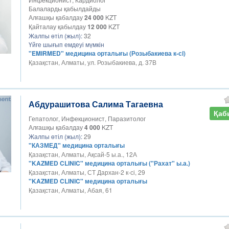
Балаларды қабылдайды
Алғашқы қабалдау
24 000
KZT
Қайталау қабылдау
12 000
KZT
Жалпы өтіл (жыл):
32
Үйге шығып емдеуі мүмкін
"EMIRMED" медицина орталығы (Розыбакиева к-сi)
Қазақстан, Алматы, ул. Розыбакиева, д. 37В
Абдурашитова Салима Тагаевна
Қаб
Гепатолог, Инфекционист, Паразитолог
Алғашқы қабалдау
4 000
KZT
Жалпы өтіл (жыл):
29
"КАЗМЕД" медицина орталығы
Қазақстан, Алматы, Ақсай-5 ы.а., 12А
"KAZMED CLINIC" медицина орталығы ("Рахат" ы.а.)
Қазақстан, Алматы, СТ Дархан-2 к-сі, 29
"KAZMED CLINIC" медицина орталығы
Қазақстан, Алматы, Абая, 61