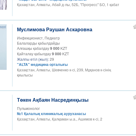
Қазақстан, Алматы, Абай д-лы, 52Б, "Прогресс" БО, 1 қабат
Муслимова Раушан Аскаровна
Инфекционист, Педиатр
Балаларды қабылдайды
Алғашқы қабалдау
9 000
KZT
Қайталау қабылдау
9 000
KZT
Жалпы өтіл (жыл):
29
"ALTA" медицина орталығы
Қазақстан, Алматы, Шевченко к-сі, 239, Мұқанов к-сінің
қиылысы
Төкен Ақбаян Насрединқызы
Пульмонолог
№1 Қалалық клиникалық ауруханасы
Қазақстан, Алматы, Қалқаман ы.а., Ашимов к-сі, 2