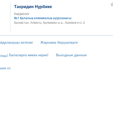
Тахридин Нұрбике
Кардиолог
№1 Қалалық клиникалық ауруханасы
Қазақстан, Алматы, Қалқаман ы.а., Ашимов к-сі, 2
йдаланушы келісімі
Жарнама берушілерге
Балаларға көмек керек!
Выходные данные
ния от