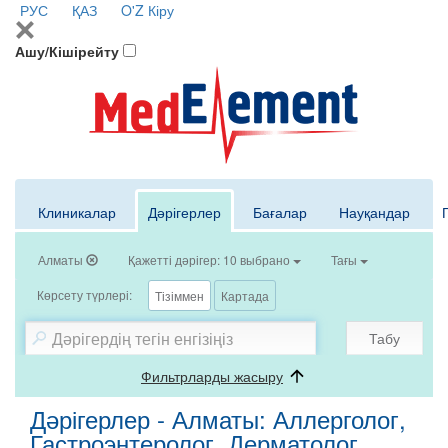
РУС
ҚАЗ
O'Z
Кіру
Ашу/Кішірейту
Клиникалар
Дәрігерлер
Бағалар
Науқандар
Алматы
Қажетті дәрігер: 10 выбрано
Тағы
Көрсету түрлері:
Тізіммен
Картада
Табу
Фильтрларды жасыру
Дәрігерлер - Алматы: Аллерголог,
Гастроэнтеролог, Дерматолог,