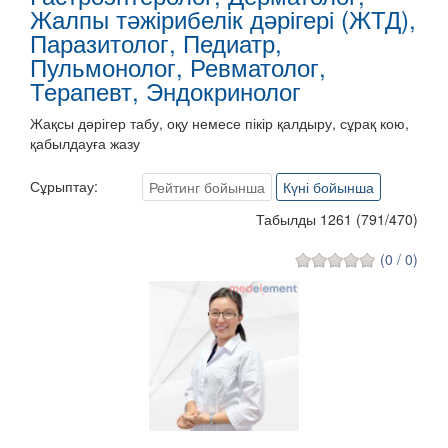
Жалпы тәжірибелік дәрігері (ЖТД),
Паразитолог, Педиатр,
Пульмонолог, Ревматолог,
Терапевт, Эндокринолог
Жақсы дәрігер табу, оқу немесе пікір қалдыру, сұрақ кою,
қабылдауға жазу
Сұрыптау:
Рейтинг бойынша
Күні бойынша
Табылды 1261
(
791
/
470
)
(0 / 0)