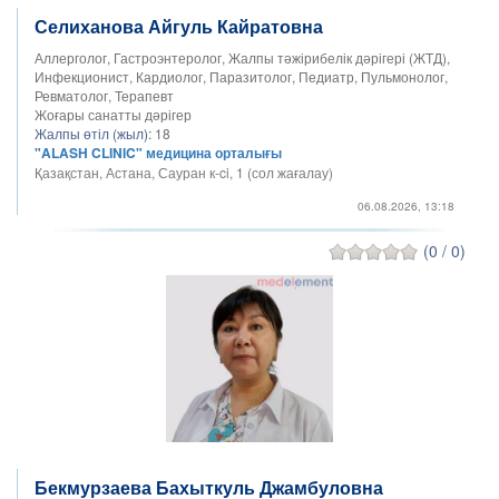
Селиханова Айгуль Кайратовна
Аллерголог, Гастроэнтеролог, Жалпы тәжірибелік дәрігері (ЖТД),
Инфекционист, Кардиолог, Паразитолог, Педиатр, Пульмонолог,
Ревматолог, Терапевт
Жоғары санатты дәрігер
Жалпы өтіл (жыл):
18
"ALASH CLINIC" медицина орталығы
Қазақстан, Астана, Сауран к-ci, 1 (сол жағалау)
06.08.2026, 13:18
(0 / 0)
Бекмурзаева Бахыткуль Джамбуловна