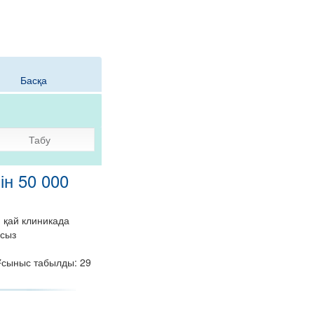
Басқа
Табу
ін 50 000
 қай клиникада
асыз
Ұсыныс табылды: 29