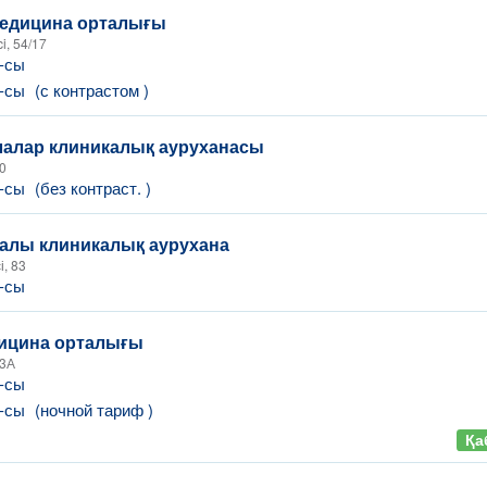
медицина орталығы
i, 54/17
-сы
Т-сы
(с контрастом )
лалар клиникалық ауруханасы
40
Т-сы
(без контраст. )
алы клиникалық аурухана
і, 83
-сы
ицина орталығы
53А
-сы
Т-сы
(ночной тариф )
Қа