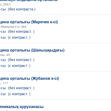
і, 254/1
Т-сы
(без контраста )
ина орталығы (Маречек к-сі)
 Марғұлан к-сі, 44А
Т-сы
(без контраст. )
Т-сы
(с контраст. )
цина орталығы (Шанышқыдағы)
олы, 4А
Т-сы
(без контраст. )
Т-сы
(с контраст. )
ина орталығы (Жубанов к-сі)
., 117
Т-сы
(без контраст. )
Т-сы
(с контраст. )
иникалық ауруханасы