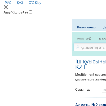
РУС
ҚАЗ
O'Z
Кіру
Ашу/Кішірейту
Клиникалар
Д
Алматы
Іш қ
Іш қуысыны
KZT
MedElement сервисі
қызметтерге жеңілд
Сұрыптау:
ө
Алматы №2 қал