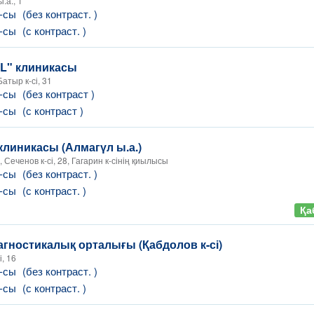
.а., 1
Т-сы
(без контраст. )
Т-сы
(с контраст. )
L" клиникасы
атыр к-сі, 31
Т-сы
(без контраст )
Т-сы
(с контраст )
линикасы (Алмагүл ы.а.)
, Сеченов к-сі, 28, Гагарин к-сінің қиылысы
Т-сы
(без контраст. )
Т-сы
(с контраст. )
Қа
гностикалық орталығы (Қабдолов к-сі)
і, 16
Т-сы
(без контраст. )
Т-сы
(с контраст. )