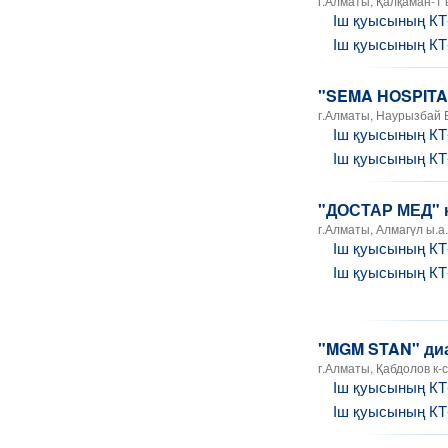
г.Алматы, Қалқаман-1 ы
Іш қуысының К
Іш қуысының К
"SEMA HOSPITA
г.Алматы, Наурызбай Б
Іш қуысының К
Іш қуысының К
"ДОСТАР МЕД" к
г.Алматы, Алмагүл ы.а.
Іш қуысының К
Іш қуысының К
"MGM STAN" диа
г.Алматы, Қабдолов к-с
Іш қуысының К
Іш қуысының К