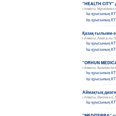
"HEALTH CITY"
г.Алматы, Мұсабаев к-с
Іш қуысының К
Іш қуысының К
Қазақ ғылыми-з
г.Алматы, Абай д-лы, 
Іш қуысының К
Іш қуысының К
"ORHUN MEDICA
г.Алматы, Қазыбек би к
Іш қуысының К
Іш қуысының К
Аймақтық диаг
г.Алматы, Әуезов к-сі, 
Іш қуысының К
"MEDITERRA" з