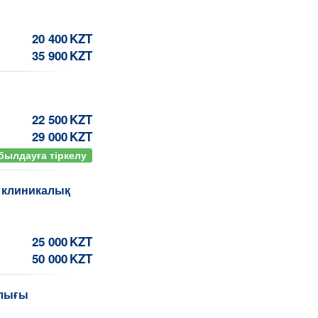
20 400
KZT
35 900
KZT
22 500
KZT
29 000
KZT
былдауға тіркелу
 клиникалық
25 000
KZT
50 000
KZT
алығы