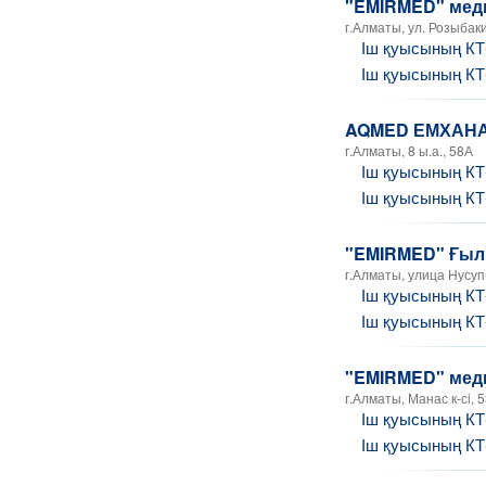
"EMIRMED" меди
г.Алматы, ул. Розыбаки
Іш қуысының К
Іш қуысының К
AQMED ЕМХАН
г.Алматы, 8 ы.а., 58А
Іш қуысының К
Іш қуысының К
"EMIRMED" Ғыл
г.Алматы, улица Нусуп
Іш қуысының К
Іш қуысының К
"EMIRMED" меди
г.Алматы, Манас к-сi, 
Іш қуысының К
Іш қуысының К