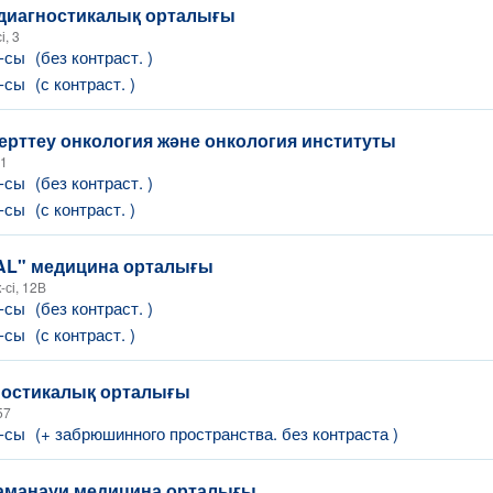
 диагностикалық орталығы
і, 3
Т-сы
(без контраст. )
Т-сы
(с контраст. )
ерттеу онкология және онкология институты
91
Т-сы
(без контраст. )
Т-сы
(с контраст. )
L" медицина орталығы
-сі, 12В
Т-сы
(без контраст. )
Т-сы
(с контраст. )
ностикалық орталығы
57
Т-сы
(+ забрюшинного пространства. без контраста )
аманауи медицина орталығы