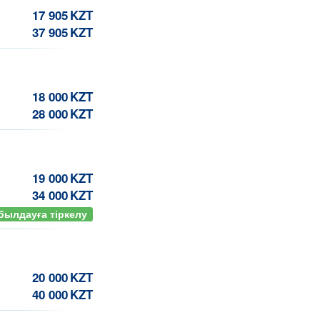
17 905
KZT
37 905
KZT
18 000
KZT
28 000
KZT
19 000
KZT
34 000
KZT
былдауға тіркелу
20 000
KZT
40 000
KZT