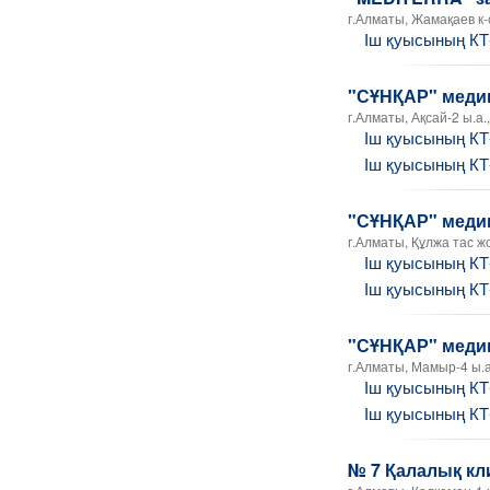
г.Алматы, Жамақаев к-с
Іш қуысының К
"СҰНҚАР" медиц
г.Алматы, Ақсай-2 ы.а.,
Іш қуысының К
Іш қуысының К
"СҰНҚАР" меди
г.Алматы, Құлжа тас ж
Іш қуысының К
Іш қуысының К
"СҰНҚАР" медиц
г.Алматы, Мамыр-4 ы.а
Іш қуысының К
Іш қуысының К
№ 7 Қалалық кл