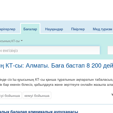
әрігерлер
Бағалар
Науқандар
Пікірлер
Мед.туризм
уысының КТ-сы
ң КТ-сы: Алматы. Баға бастап 8 200 дей
нде сіз Іш қуысының КТ-сы қанша тұратынын ақпаратын табаласыз,
ік бар екенін білесіз, қабылдауға және зерттеуге онлайн жазыла ал
суі бойынша
кемуі бойынша
алық балалар клиникалық ауруханасы