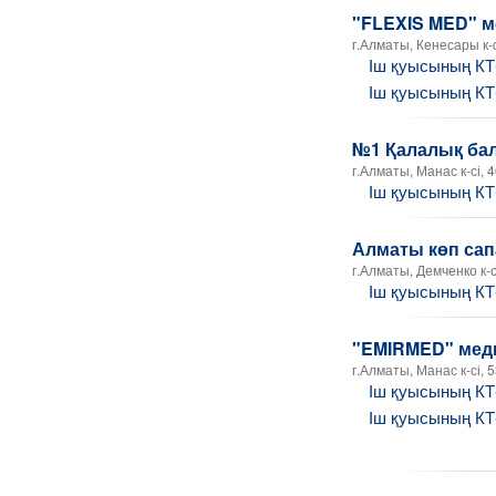
"FLEXIS MED" 
г.Алматы, Кенесары к-c
Іш қуысының КТ
Іш қуысының К
№1 Қалалық ба
г.Алматы, Манас к-сі, 
Іш қуысының К
Алматы көп сап
г.Алматы, Демченко к-с
Іш қуысының КТ
"EMIRMED" мед
г.Алматы, Манас к-сі, 
Іш қуысының КТ
Іш қуысының К