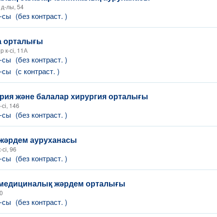
д-лы, 54
Т-сы
(без контраст. )
а орталығы
 к-сі, 11А
Т-сы
(без контраст. )
Т-сы
(с контраст. )
ия және балалар хирургия орталығы
сі, 146
Т-сы
(без контраст. )
 жәрдем ауруханасы
-сі, 96
Т-сы
(без контраст. )
 медициналық жәрдем орталығы
40
Т-сы
(без контраст. )