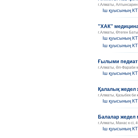
г.Алматы, Алтынсарин 
Іш қуысының К
"ХАК" медицин
г.Алматы, Өтеген Батыр
Іш қуысының К
Іш қуысының К
Ғылыми педиатр
г.Алматы, Әл-Фараби к-
Іш қуысының К
Қалалық жедел
г.Алматы, Қазыбек би к
Іш қуысының К
Балалар жедел
г.Алматы, Манас к-сі, 
Іш қуысының К