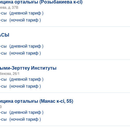
цина орталығы (Розыбакиева к-сi)
ева, д. 37В
Т-сы
(дневной тариф )
Т-сы
(ночной тариф )
АСЫ
Т-сы
(дневной тариф )
Т-сы
(ночной тариф )
ыми-Зерттеу Институты
бекова, 26/1
Т-сы
(дневной тариф )
Т-сы
(ночной тариф )
цина орталығы (Манас к-сi, 55)
53
Т-сы
(дневной тариф )
Т-сы
(ночной тариф )