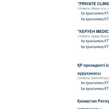
"PRIVATE CLIN
г.Алматы, Мирас ы.а., 
Іш қуысының К
Іш қуысының К
"КЕРУЕН MEDIC
г.Алматы, Бұқар Жырау
Іш қуысының К
Іш қуысының К
ҚР президенті 
ауруханасы
г.Алматы, Байсейітов к-
Іш қуысының К
Іш қуысының К
Қазақстан Респ
ауруханасы