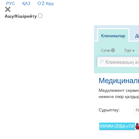
РУС
ҚАЗ
O'Z
Кіру
Ашу/Кішірейту
Клиникалар
Д
Сочи
Түрі
Медициналы
Медэлемент сервисі
немесе пікір қалды
Сұрыптау:
Р