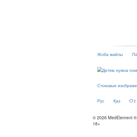
Жоба жайлы
Па
Стоковые изображе
Рус
Қаз
O'z
© 2026 MedElement ®
18+