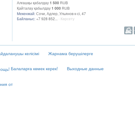
Алғашқы қабалдау
1 500
RUB
Қайталау қабылдау
1 000
RUB
Мекенжай:
Сочи, Адлер, Ульянов к-сі, 47
Байланыс:
+7 928 852...
- Көрсету
йдаланушы келісімі
Жарнама берушілерге
Балаларға көмек керек!
Выходные данные
ния от