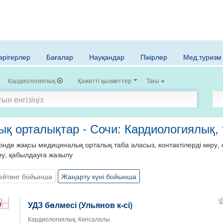
әрігерлер
Бағалар
Науқандар
Пікірлер
Мед.туризм
Кардиологиялық
Қажетті қызметтер
Тағы
қ орталықтар - Сочи: Кардиологиялық, 
нде жақсы медициналық орталық таба аласыз, контактілерді көру, с
ру, қабылдауға жазылу
ейтинг бойынша
Жаңарту күні бойынша
УДЗ бөлмесі (Ульянов к-сі)
Кардиологиялық, Көпсалалы