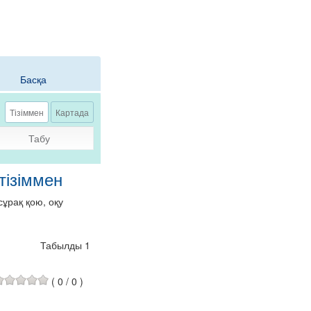
Басқа
Тізіммен
Картада
Табу
тізіммен
ұрақ қою, оқу
Табылды 1
(
0
/
0
)