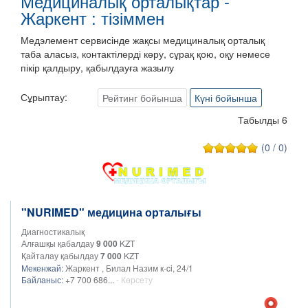
Медициналық орталықтар -
Жаркент : тізіммен
Медэлемент сервисінде жақсы медициналық орталық
таба аласыз, контактілерді көру, сұрақ қою, оқу немесе
пікір қалдыру, қабылдауға жазылу
Сұрыптау:
Рейтинг бойынша
Күні бойынша
Табылды 6
(0 / 0)
"NURIMED" медицина орталығы
Диагностикалық
Алғашқы қабалдау
9 000
KZT
Қайталау қабылдау
7 000
KZT
Мекенжай:
Жаркент , Билал Назим к-ci, 24/1
Байланыс:
+7 700 686...
- Көрсету