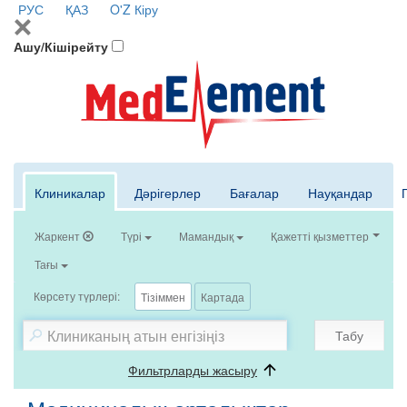
РУС
ҚАЗ
O'Z
Кіру
Ашу/Кішірейту
Клиникалар
Дәрігерлер
Бағалар
Науқандар
Жаркент
Түрі
Мамандық
Қажетті қызметтер
Тағы
Көрсету түрлері:
Тізіммен
Картада
Табу
Фильтрларды жасыру