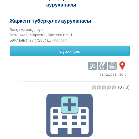
Жаркент туберкулез ауруханасы
Басқа мамандануы
Мекенжай:
Жаркент , Қастеев к-сі, 1
Байланыс:
+7 (72831)...
- Көрсету
Сұрақ қою
04.12.2023, 15:49
(0 / 0)