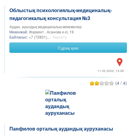
Облыстық психологиялық-медициналық-
педагогикалық консультация №3
Аудан, ауылдық медициналық мекемелер
Мекенжай:
Жаркент , Асанова к-ci, 19
Байланыс:
+7 (72831)...
- Көрсету
Сұрақ қою
11.02.2022, 14:36
(4 / 4)
Панфилов орталық аудандық ауруханасы