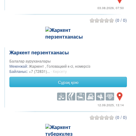
03.08.2026, 07:50
(0 / 0)
Жаркент перзентханасы
Балалар ауруханалары
Мекенжай:
Жаркент , Головацкий к-сі, номерсіз
Байланыс:
+7 (72831)...
- Көрсету
Сұрақ қою
12.09.2025, 13:14
(0 / 0)