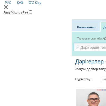
РУС
ҚАЗ
O'Z
Кіру
Ашу/Кішірейту
Клиникалар
Д
Туркестанская обл.
Дәрігерлер 
Жақсы дәрігер табу
Сұрыптау:
Р