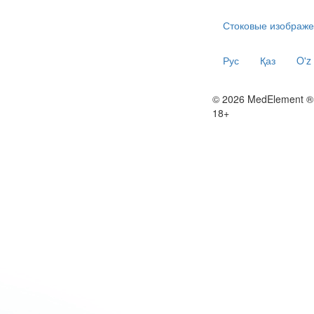
Стоковые изображе
Рус
Қаз
O'z
© 2026 MedElement ®
18+