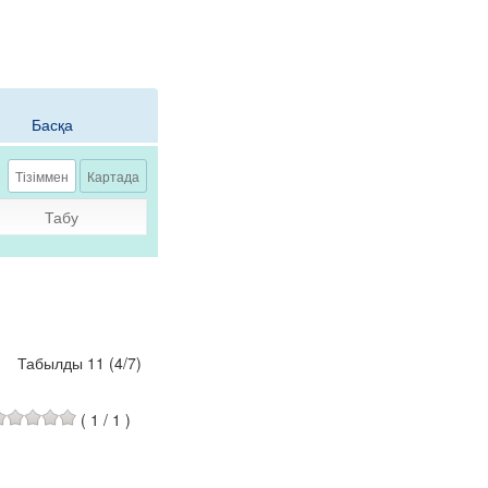
Басқа
Тізіммен
Картада
Табу
Табылды 11
(
4
/
7
)
(
1
/
1
)