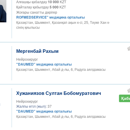
Алғашқы қабалдау
10 000
KZT
Қайталау қабылдау
5 000
KZT
Жоғары санатты дәрігер
ROFMEDSERVICE" медицина орталығы
Қазақстан, Шымкент, Қазанқап ақын к-сі, 25, Тәуке Хан к-
сінің қиылысы
Мергенбай Рахым
Нейрохирург
"DAUMED" медицина орталығы
Қазақстан, Шымкент, Абай д-лы, 6, Радуга аялдамасы
Хужаниязов Султан Бобомуратович
Қаб
Нейрохирург
Жалпы өтіл (жыл):
37
"DAUMED" медицина орталығы
Қазақстан, Шымкент, Абай д-лы, 6, Радуга аялдамасы