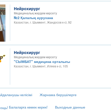
Нейрохирург
Медициналық жәрдем көрсету
№2 Қалалық аурухана
Казахстан, г. Шымкент, Жандосов к-сі, 92
Нейрохирург
Медициналық жәрдем көрсету
"СЫМБАТ" медицина орталығы
Казахстан, г. Шымкент, Иляев к-сі, 105
йдаланушы келісімі
Жарнама берушілерге
Балаларға көмек керек!
Выходные данные