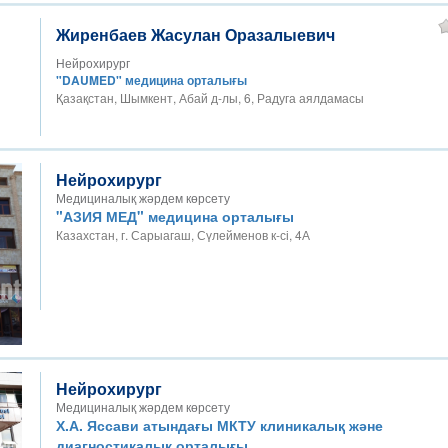
Жиренбаев Жасулан Оразалыевич
Нейрохирург
"DAUMED" медицина орталығы
Қазақстан, Шымкент, Абай д-лы, 6, Радуга аялдамасы
Нейрохирург
Медициналық жәрдем көрсету
"АЗИЯ МЕД" медицина орталығы
Казахстан, г. Сарыагаш, Сүлейменов к-сі, 4А
Нейрохирург
Медициналық жәрдем көрсету
Х.А. Яссави атындағы МКТУ клиникалық және
диагностикалық орталығы