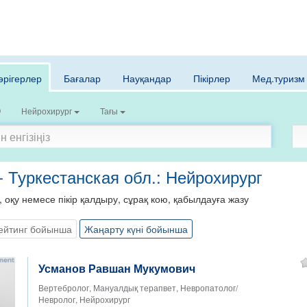
әрігерлер
Бағалар
Науқандар
Пікірлер
Мед.туризм
Нейрохирург
Тағы
- Туркестанская обл.: Нейрохирург
, оқу немесе пікір қалдыру, сұрақ кою, қабылдауға жазу
ейтинг бойынша
Жаңарту күні бойынша
Усманов Равшан Мукумович
Вертебролог, Мануалдық терапвет, Невропатолог/
Невролог, Нейрохирург