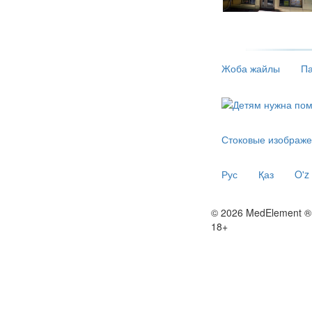
Жоба жайлы
Па
Стоковые изображе
Рус
Қаз
O'z
© 2026 MedElement ®
18+