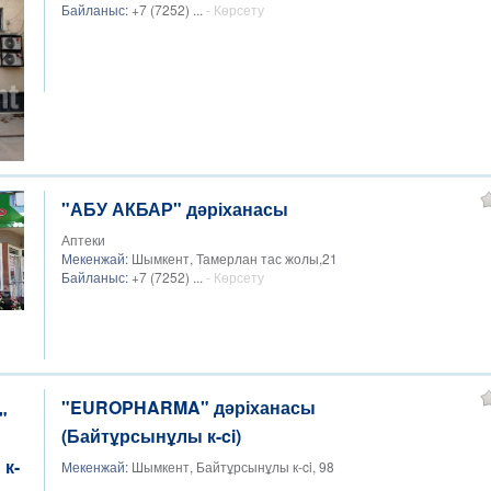
Байланыс:
+7 (7252) ...
- Көрсету
"АБУ АКБАР" дәріханасы
Аптеки
Мекенжай:
Шымкент, Тамерлан тас жолы,21
Байланыс:
+7 (7252) ...
- Көрсету
"EUROPHARMA" дәріханасы
(Байтұрсынұлы к-ci)
Мекенжай:
Шымкент, Байтұрсынұлы к-ci, 98