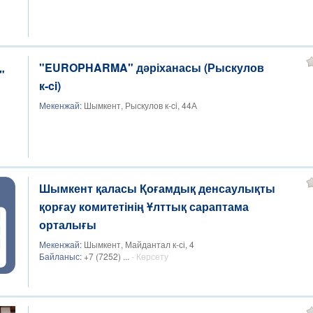
"EUROPHARMA" дәріханасы (Рыскулов
к-ci)
Мекенжай:
Шымкент, Рыскулов к-ci, 44А
Шымкент қаласы Қоғамдық денсаулықты
қорғау комитетінің Ұлттық сараптама
орталығы
Мекенжай:
Шымкент, Майдантал к-сі, 4
Байланыс:
+7 (7252) ...
- Көрсету