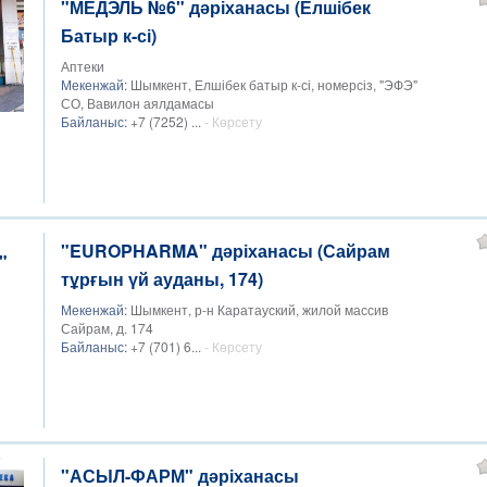
"МЕДЭЛЬ №6" дәріханасы (Елшібек
Батыр к-сі)
Аптеки
Мекенжай:
Шымкент, Елшібек батыр к-сі, номерсіз, "ЭФЭ"
СО, Вавилон аялдамасы
Байланыс:
+7 (7252) ...
- Көрсету
"EUROPHARMA" дәріханасы (Сайрам
тұрғын үй ауданы, 174)
Мекенжай:
Шымкент, р-н Каратауский, жилой массив
Сайрам, д. 174
Байланыс:
+7 (701) 6...
- Көрсету
"АСЫЛ-ФАРМ" дәріханасы