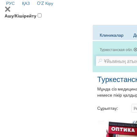
РУС
ҚАЗ
O'Z
Кіру
Ашу/Кішірейту
Клиникалар
Д
Туркестанская обл.
Туркестанс
Мұнда сіз медицин
немесе пікір қалд
Сұрыптау:
Р