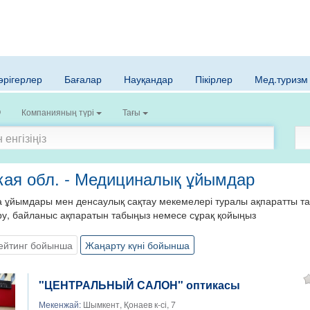
әрігерлер
Бағалар
Науқандар
Пікірлер
Мед.туризм
Компанияның түрі
Тағы
кая обл. - Медициналық ұйымдар
а ұйымдары мен денсаулық сақтау мекемелері туралы ақпаратты та
ыру, байланыс ақпаратын табыңыз немесе сұрақ қойыңыз
ейтинг бойынша
Жаңарту күні бойынша
"ЦЕНТРАЛЬНЫЙ САЛОН" оптикасы
Мекенжай:
Шымкент, Қонаев к-сі, 7