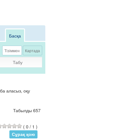
Басқа
Тізіммен
Картада
Табу
ба аласыз, оқу
Табылды 657
(
0
/
1
)
Сұрақ қою