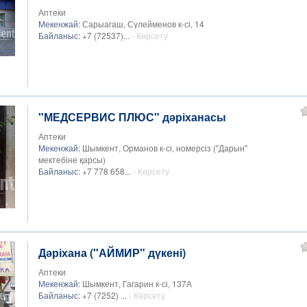
Аптеки
Мекенжай:
Сарыагаш, Сүлейменов к-сі, 14
Байланыс:
+7 (72537)...
- Көрсету
"МЕДСЕРВИС ПЛЮС" дәріханасы
Аптеки
Мекенжай:
Шымкент, Орманов к-сі, номерсіз ("Дарын"
мектебіне қарсы)
Байланыс:
+7 778 658...
- Көрсету
Дәріхана ("АЙМИР" дүкені)
Аптеки
Мекенжай:
Шымкент, Гагарин к-сі, 137А
Байланыс:
+7 (7252) ...
- Көрсету