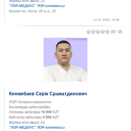
Жалпы өтіл (жыл):
23
"ЛОР-МЕДИУС" ЛОР-клиникасы
Қазақстан, Ақтау, 26 ы.а., 32
21.01.2025, 16:38
(0 / 0)
Кенжебаев Серік Сражатдинович
ЛОР/ Оториноларинголог
Балаларды қабылдайды
Алғашқы қабалдау
10 000
KZT
Қайталау қабылдау
3 000
KZT
Жалпы өтіл (жыл):
24
"ЛОР-МЕДИУС" ЛОР-клиникасы