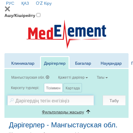
РУС
ҚАЗ
O'Z
Кіру
Ашу/Кішірейту
Клиникалар
Дәрігерлер
Бағалар
Науқандар
Мангыстауская обл.
Қажетті дәрігер
Тағы
Көрсету түрлері:
Тізіммен
Картада
Табу
Фильтрларды жасыру
Дәрігерлер - Мангыстауская обл.