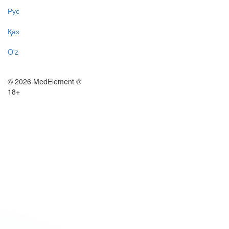
Рус
Қаз
O'z
© 2026 MedElement ®
18+