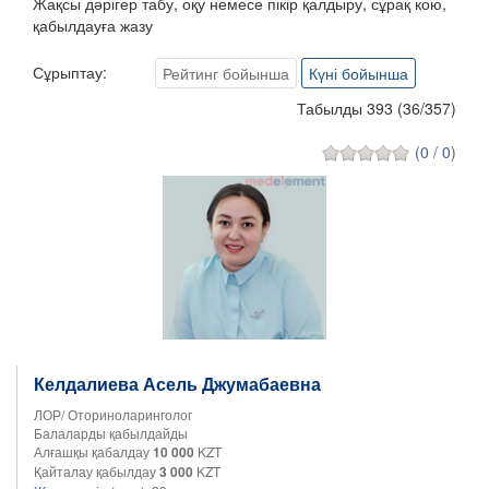
Жақсы дәрігер табу, оқу немесе пікір қалдыру, сұрақ кою,
қабылдауға жазу
Сұрыптау:
Рейтинг бойынша
Күні бойынша
Табылды 393
(
36
/
357
)
(0 / 0)
Келдалиева Асель Джумабаевна
ЛОР/ Оториноларинголог
Балаларды қабылдайды
Алғашқы қабалдау
10 000
KZT
Қайталау қабылдау
3 000
KZT