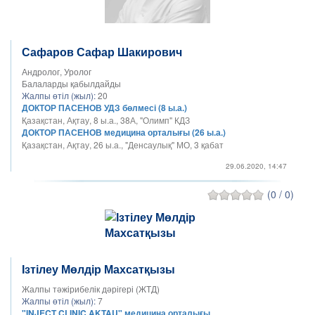
Сафаров Сафар Шакирович
Андролог, Уролог
Балаларды қабылдайды
Жалпы өтіл (жыл):
20
ДОКТОР ПАСЕНОВ УДЗ бөлмесі (8 ы.а.)
Қазақстан, Ақтау, 8 ы.а., 38А, "Олимп" КДЗ
ДОКТОР ПАСЕНОВ медицина орталығы (26 ы.а.)
Қазақстан, Ақтау, 26 ы.а., "Денсаулық" МО, 3 қабат
29.06.2020, 14:47
(0 / 0)
Ізтілеу Мөлдір Махсатқызы
Жалпы тәжірибелік дәрігері (ЖТД)
Жалпы өтіл (жыл):
7
"INJECT CLINIC AKTAU" медицина орталығы