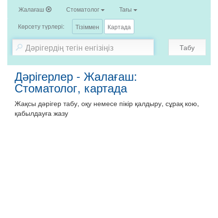
Жалағаш
Стоматолог
Тағы
Көрсету түрлері:
Тізіммен
Картада
Табу
Дәрігерлер - Жалағаш:
Стоматолог, картада
Жақсы дәрігер табу, оқу немесе пікір қалдыру, сұрақ кою,
қабылдауға жазу