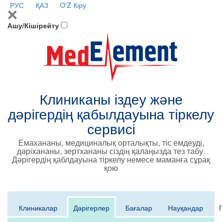
РУС
ҚАЗ
O'Z
Кіру
Ашу/Кішірейту
Клиниканы іздеу және
дәрігердің қабылдауына тіркелу
сервисі
Емахананы, медициналық орталықты, тіс емдеуді,
дәріхананы, зертхананы сіздің қалаңызда тез табу.
Дәрігердің қаблдауына тіркелу немесе маманға сұрақ
қою
Клиникалар
Дәрігерлер
Бағалар
Науқандар