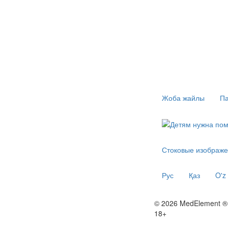
Жоба жайлы
Па
Стоковые изображе
Рус
Қаз
O'z
© 2026 MedElement ®
18+