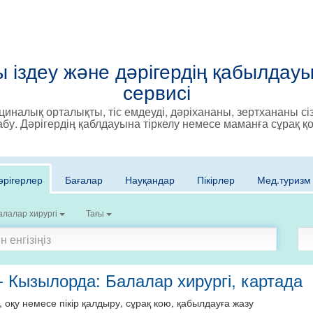
 іздеу және дәрігердің қабылдауы
сервисі
иналық орталықты, тіс емдеуді, дәріхананы, зертхананы сіз
абу. Дәрігердің қаблдауына тіркелу немесе маманға сұрақ қ
әрігерлер
Бағалар
Науқандар
Пікірлер
Мед.туризм
алалар хирургі
Тағы
- Кызылорда: Балалар хирургі, картада
, оқу немесе пікір қалдыру, сұрақ кою, қабылдауға жазу