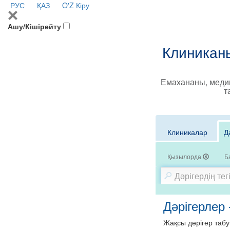
РУС
ҚАЗ
O'Z
Кіру
Ашу/Кішірейту
Клиниканы
Емахананы, медиц
т
Клиникалар
Д
Қызылорда
Б
Дәрігерлер 
Жақсы дәрігер табу