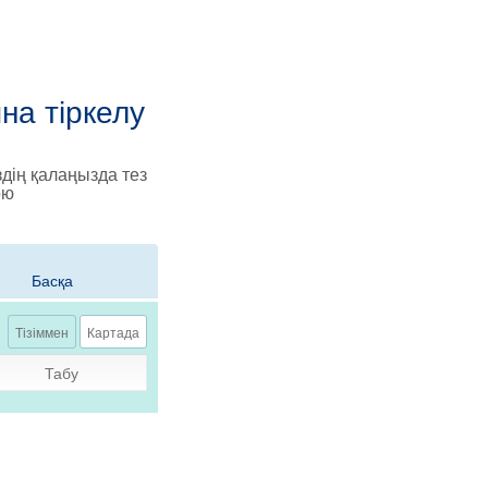
на тіркелу
дің қалаңызда тез
ою
Басқа
Тізіммен
Картада
Табу