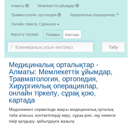
Алматы
Мемлекеттік ұйымдар
Травматология, ортопедия
Хирургиялық операциялар
Онлайн тіркелу, Сұрақ қою
Көрсету түрлері:
Тізіммен
Картада
Табу
Медициналық орталықтар -
Алматы: Мемлекеттік ұйымдар,
Травматология, ортопедия,
Хирургиялық операциялар,
онлайн тіркелу, сұрақ қою,
картада
Медэлемент сервисінде жақсы медициналық орталық
таба аласыз, контактілерді көру, сұрақ қою, оқу немесе
пікір қалдыру, қабылдауға жазылу