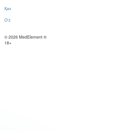
Қаз
O'z
© 2026 MedElement ®
18+