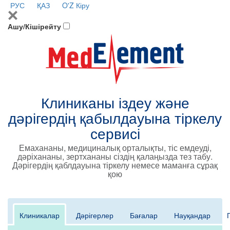
РУС
ҚАЗ
O'Z
Кіру
Ашу/Кішірейту
Клиниканы іздеу және
дәрігердің қабылдауына тіркелу
сервисі
Емахананы, медициналық орталықты, тіс емдеуді,
дәріхананы, зертхананы сіздің қалаңызда тез табу.
Дәрігердің қаблдауына тіркелу немесе маманға сұрақ
қою
Клиникалар
Дәрігерлер
Бағалар
Науқандар