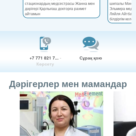
стационардың медсестрасы Жанна мен
шипалы Мәншүк
дәрігері Қарлығаш докторға рахмет
Эльмира медсе
айтамын
Ляйля Айтбае
білдіргім келед
+7 771 821 7...
-
Сұрақ қою
Көрсету
Дәрігерлер мен мамандар