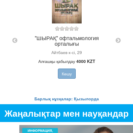
қ
ы
"ШЫРАҚ" офтальмология
денса
орталығы
«Қ
ПС
Айтбаев к-сі, 29
О
Алғашқы қабылдау
4000 KZT
к
Көшу
Барлық нұсқалар: Қызылорда
Жаңалықтар мен науқандар
ИНФОРМАЦИЯ,