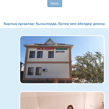
Көшу
Барлық нұсқалар: Қызылорда, Ерлер мен әйелдер денсаул