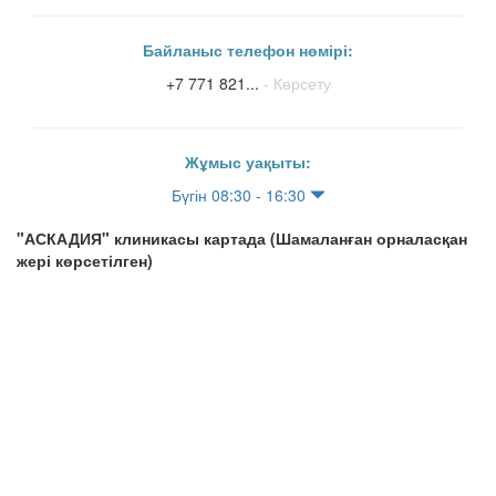
Байланыс телефон нөмірі:
+7 771 821...
- Көрсету
Жұмыс уақыты:
Бүгін 08:30 - 16:30
"АСКАДИЯ" клиникасы картада (Шамаланған орналасқан
жері көрсетілген)