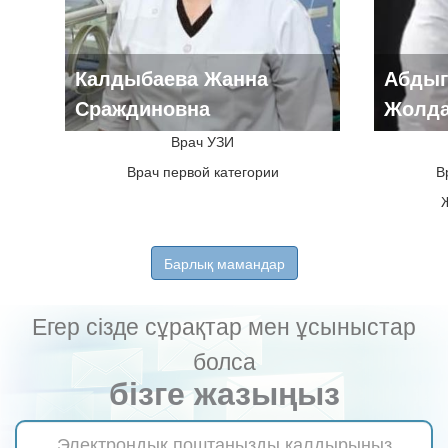
Калдыбаева Жанна
Абдыг
Сраждиновна
Жолда
Врач УЗИ
Врач первой категории
В
Барлық мамандар
Егер сізде сұрақтар мен ұсыныстар
болса
бізге жазыңыз