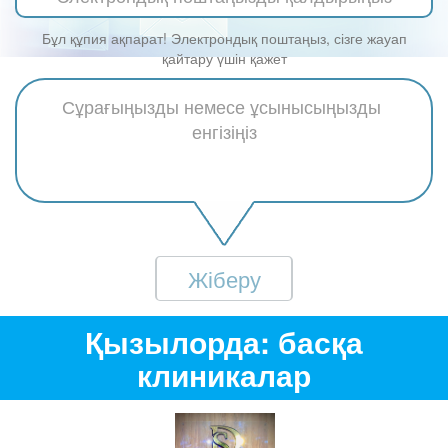
Бұл құпия ақпарат! Электрондық поштаңыз, сізге жауап
қайтару үшін қажет
Жіберу
Қызылорда: басқа
клиникалар