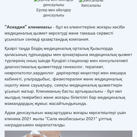
Көпсалалы
Ерлер мен әйелдер
денсаулығы
"Аскадия" клиникасы
- бұл өз клиенттеріне жоғары кәсіби
медициналық қызмет көрсетуді және тамаша сервисті
ұсынатын сенімді қазақстандық компания.
Қазіргі таңда Біздің медициналық орталық Қызылорда
қаласының тұрғындары мен қонақтарына медициналық қызмет
түрлерінің оның ішінде Күндізгі стационар мен консультативті
диагностикалық қызметтерді гинеколог, терапевт,
невропатолог,кардиолог дәрігерлері кеңестері мен емшара
кабинеті, ультрадыбыс, физиотерапия және медициналық
оңалту және сауықтыру, сияқты медициналық қызметтерін
ұсынып жатыр. Клиниканың басты артықшылығы - бұл көп
жылдық тәжірибесі және жоғары біліктілігі бар медициналық
мамандардың жұмыс жасайтындығында.
Адам денсаулығын жақсартудағы жоғары көрсеткіштері үшін
клиника 2021 жылы "Сала көшбасшысы 2021" ұлттық
наградасымен марапатталды
.