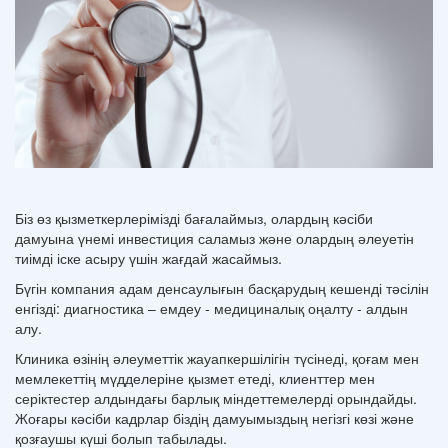
Біз өз қызметкерлерімізді бағалаймыз, олардың кәсіби
дамуына үнемі инвестиция саламыз және олардың әлеуетін
тиімді іске асыру үшін жағдай жасаймыз.
Бүгін компания адам денсаулығын басқарудың кешенді тәсілін
енгізді: диагностика – емдеу - медициналық оңалту - алдын
алу.
Клиника өзінің әлеуметтік жауапкершілігін түсінеді, қоғам мен
мемлекеттің мүдделеріне қызмет етеді, клиенттер мен
серіктестер алдындағы барлық міндеттемелерді орындайды.
Жоғары кәсіби кадрлар біздің дамуымыздың негізгі көзі және
қозғаушы күші болып табылады.