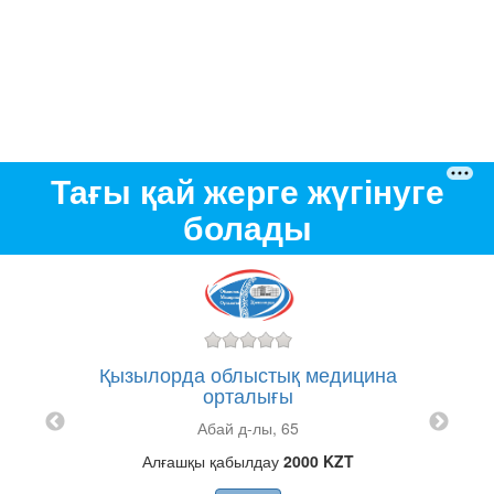
Тағы қай жерге жүгінуге
болады
Қызылорда облыстық медицина
орталығы
ы
Абай д-лы, 65
Алғашқы қабылдау
2000 KZT
T