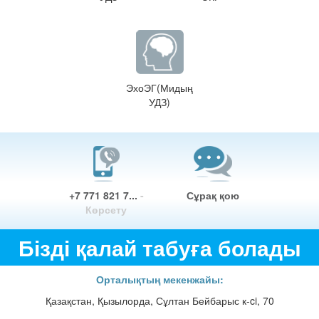
ЭхоЭГ(Мидың
УДЗ)
+7 771 821 7...
-
Сұрақ қою
Көрсету
Бізді қалай табуға болады
Орталықтың мекенжайы:
Қазақстан, Қызылорда, Сұлтан Бейбарыс к-ci, 70