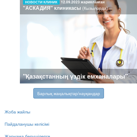
12.09.2023 жарияланған
НОВОСТИ КЛИНИК
"АСКАДИЯ" клиникасы
(Кызылорда)
"Қазақстанның үздік емханалары"
Барлық жаңалықтар/науқандар
Жоба жайлы
Пайдаланушы келісімі
Жарнама берушілерге