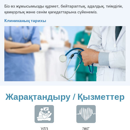
Біз өз жұмысымызды құрмет, бейтараптық, адалдық, тиімділік,
қамқорлық және сенім қағидаттарына сүйенеміз.
Клиниканың тарихы
Жарақтандыру / Қызметтер
УДЗ
ЭКГ