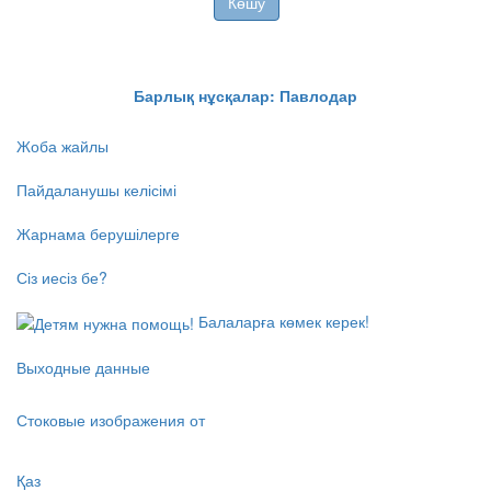
)
Көшу
Барлық нұсқалар: Павлодар
Жоба жайлы
Пайдаланушы келісімі
Жарнама берушілерге
Сіз иесіз бе?
Балаларға көмек керек!
Выходные данные
Стоковые изображения от
Қаз