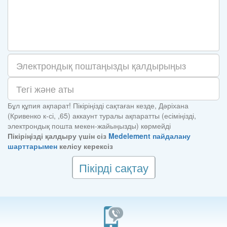
Бұл құпия ақпарат! Пікіріңізді сақтаған кезде, Дәріхана
(Кривенко к-сі, ,65) аккаунт туралы ақпаратты (есіміңізді,
электрондық пошта мекен-жайыңызды) көрмейді
Пікіріңізді қалдыру үшін сіз
Medelement пайдалану
шарттарымен
келісу керексіз
Пікірді сақтау