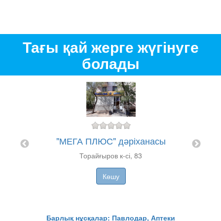
Тағы қай жерге жүгінуге
болады
"МЕГА ПЛЮС" дәріханасы
сы
Торайғыров к-сі, 83
Дә
Көшу
Барлық нұсқалар: Павлодар, Аптеки