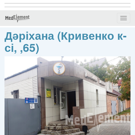
Toggl
naviga
Дәріхана (Кривенко к-
сі, ,65)