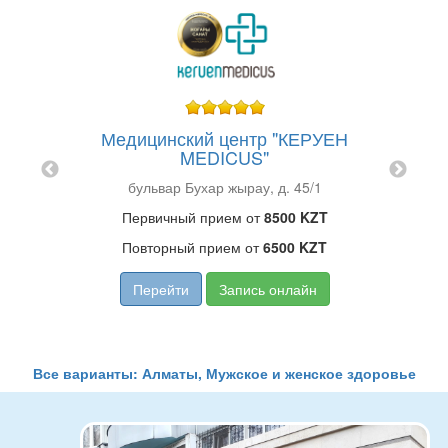
ский
На
и
гин
Медицинский центр "КЕРУЕН
MEDICUS"
KZT
бульвар Бухар жырау, д. 45/1
ZT
Первичный прием от
8500 KZT
Повторный прием от
6500 KZT
Перейти
Запись онлайн
Все варианты: Алматы, Мужское и женское здоровье