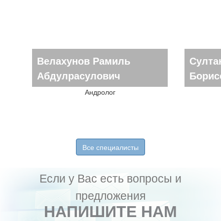
Велахунов Рамиль
Султа
Абдулрасулович
Борис
Андролог
Все специалисты
Если у Вас есть вопросы и
предложения
НАПИШИТЕ НАМ