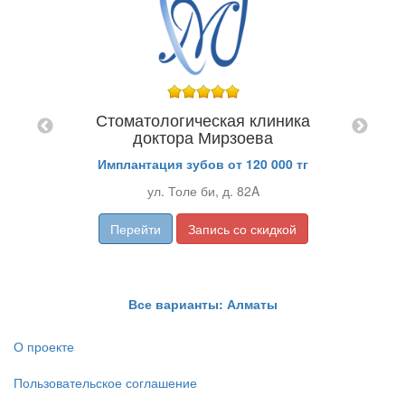
Педи
КТЕМ
Стоматологическая клиника
KZT
доктора Мирзоева
ZT
Имплантация зубов от 120 000 тг
ул. Толе би, д. 82A
Перейти
Запись со скидкой
Все варианты: Алматы
О проекте
Пользовательское соглашение