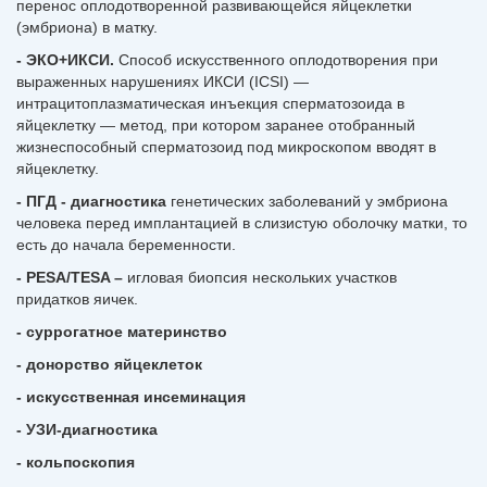
перенос оплодотворенной развивающейся яйцеклетки
(эмбриона) в матку.
- ЭКО+ИКСИ.
Способ искусственного оплодотворения при
выраженных нарушениях ИКСИ (ICSI) —
интрацитоплазматическая инъекция сперматозоида в
яйцеклетку — метод, при котором заранее отобранный
жизнеспособный сперматозоид под микроскопом вводят в
яйцеклетку.
- ПГД -
диагностика
генетических заболеваний у эмбриона
человека перед имплантацией в слизистую оболочку матки, то
есть до начала беременности.
- PESA/TESA –
игловая биопсия нескольких участков
придатков яичек.
- суррогатное материнство
- донорство яйцеклеток
- искусственная инсеминация
- УЗИ-диагностика
- кольпоскопия