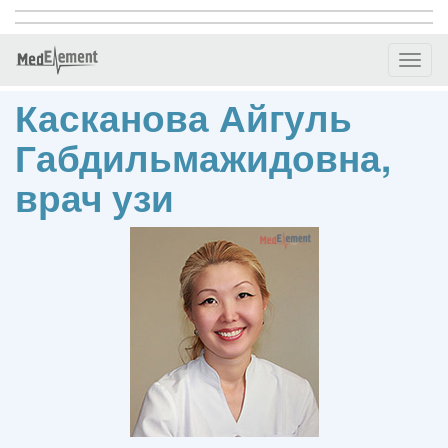
Toggl
naviga
Касканова Айгуль
Габдильмажидовна,
врач узи