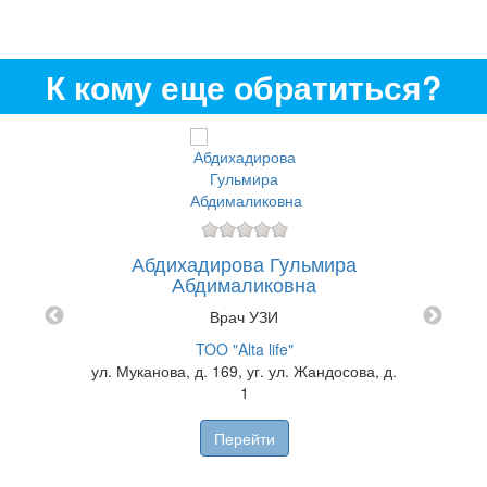
К кому еще обратиться?
Абдихадирова Гульмира
Абдр
Абдималиковна
на
Врач УЗИ
Фили
TOO "Alta life"
отве
ины на
ул. Муканова, д. 169, уг. ул. Жандосова, д.
1
рсынова
Перейти
н