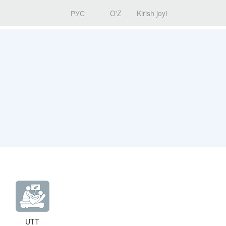
РУС
O'Z
Kirish joyi
UTT