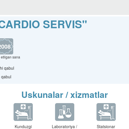
 CARDIO SERVIS"
2008
 etilgan sana
hi qabul
 qabul
Uskunalar / xizmatlar
Kunduzgi
Laboratoriya /
Statsionar