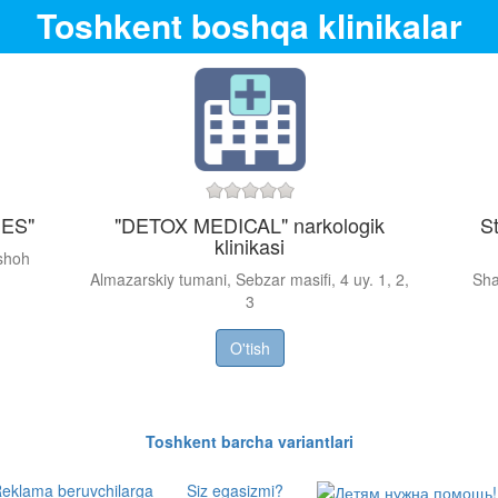
Toshkent boshqa klinikalar
IES"
"DETOX MEDICAL" narkologik
S
klinikasi
shoh
Almazarskiy tumani, Sebzar masifi, 4 uy. 1, 2,
Sha
3
O'tish
Toshkent barcha variantlari
eklama beruvchilarga
Siz egasizmi?