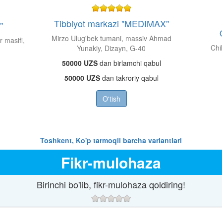
Tibbiyot markazi "MEDIMAX"
"
Mirzo Ulug'bek tumani, massiv Ahmad
 masifi,
Chi
Yunakiy, Dizayn, G-40
50000 UZS
dan birlamchi qabul
50000 UZS
dan takroriy qabul
O'tish
Toshkent, Ko'p tarmoqli barcha variantlari
Fikr-mulohaza
Birinchi bo'lib, fikr-mulohaza qoldiring!