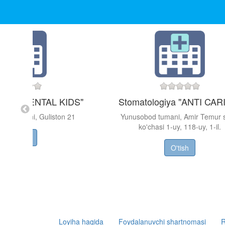
ogiya "DENTAL KIDS"
Stomatologiya "ANTI CAR
hur tumani, Guliston 21
Yunusobod tumani, Amir Temur 
ko'chasi 1-uy, 118-uy, 1-il.
O'tish
O'tish
Loyiha haqida
Foydalanuvchi shartnomasi
R