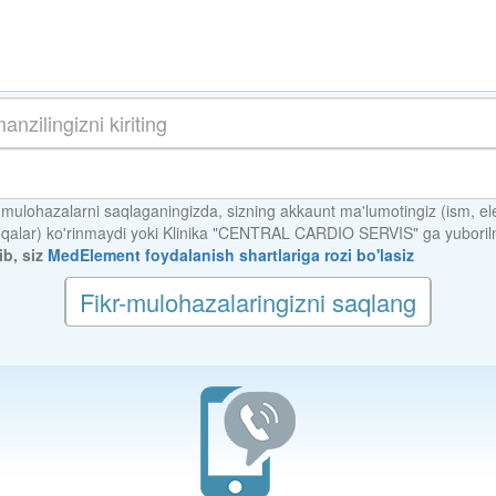
-mulohazalarni saqlaganingizda, sizning akkaunt ma'lumotingiz (ism, el
hqalar) ko'rinmaydi yoki Klinika "CENTRAL CARDIO SERVIS" ga yuboril
ib, siz
MedElement foydalanish shartlariga rozi bo'lasiz
Fikr-mulohazalaringizni saqlang