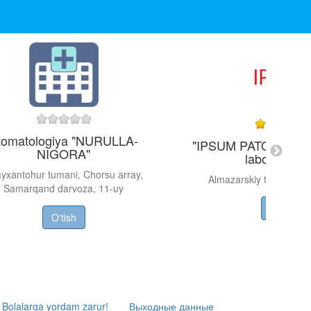
tomatologiya "NURULLA-
"IPSUM PATOLOGIYA"
NIGORA"
laboratoriya
yxantohur tumani, Chorsu array,
Almazarskiy tumani, Fa
Samarqand darvoza, 11-uy
O'tish
O'tish
Bolalarga yordam zarur!
Выходные данные