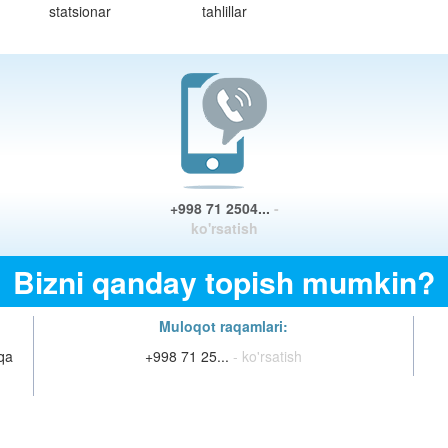
statsionar
tahlillar
+998 71 2504...
-
ko'rsatish
Bizni qanday topish mumkin?
Muloqot raqamlari:
lqa
+998 71 25...
- ko'rsatish