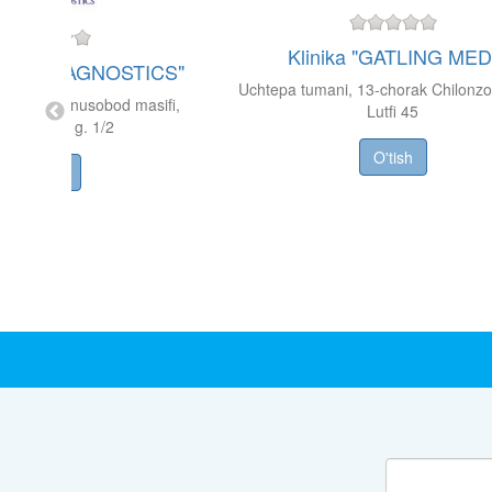
Klinika "GATLING MED
"DELTA DIAGNOSTICS"
Uchtepa tumani, 13-chorak Chilonzor
umani, Yunusobod masifi,
Lutfi 45
ngishahar, g. 1/2
O'tish
O'tish