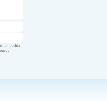
ektron pochta
maydi.