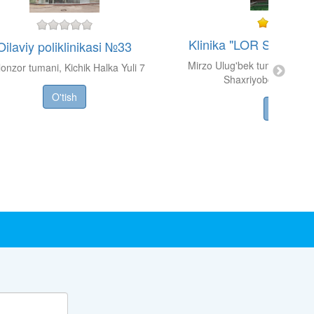
Klinika "LOR STOM 
Oilaviy poliklinikasi №33
Mirzo Ulug'bek tumani, Yala
lonzor tumani, Kichik Halka Yuli 7
Shaxriyobod, 18-uy,
O'tish
O'tish