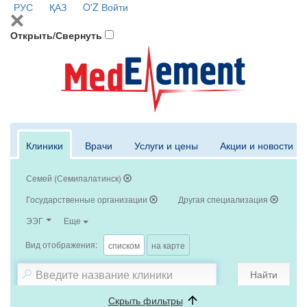
РУС
ҚАЗ
O'Z
Войти
Открыть/Свернуть
Клиники
Врачи
Услуги и цены
Акции и новости
Семей (Семипалатинск)
Государственные организации
Другая специализация
ЭЭГ
Еще
Вид отображения:
списком
на карте
Найти
Скрыть фильтры