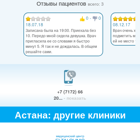
Отзывы пациентов
всего: 3
0
-
0
18.07.18
08.12.17
Записана была на 19:00. Приехала без
Врач очень хо
10. Передо мной сидела девушка. Врач
подметить мед
пригласила ее со словами я быстро
ей не место та
минут 5. Я так и не дождалась. В общем
решайте сами.
+7 (7172) 66
20...
- показать
Астана: другие клиники