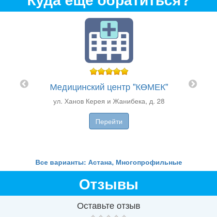
Мед
Правый 
ABY
Медицинский центр "КӨМЕК"
ул. Ханов ​Керея и Жанибека, д. 28
. 17
Перейти
Все варианты: Астана, Многопрофильные
Отзывы
Оставьте отзыв