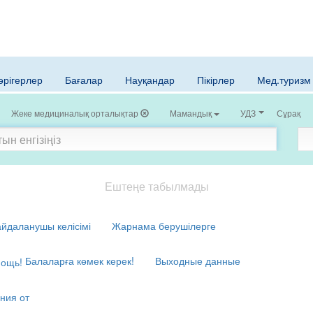
әрігерлер
Бағалар
Науқандар
Пікірлер
Мед.туризм
Жеке медициналық орталықтар
Мамандық
УДЗ
Сұрақ қо
Ештеңе табылмады
йдаланушы келісімі
Жарнама берушілерге
Балаларға көмек керек!
Выходные данные
ния от