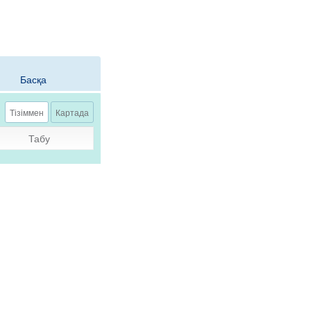
Басқа
ю
Тізіммен
Картада
Табу