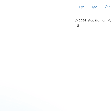
Рус
Қаз
O'z
© 2026 MedElement ®
18+