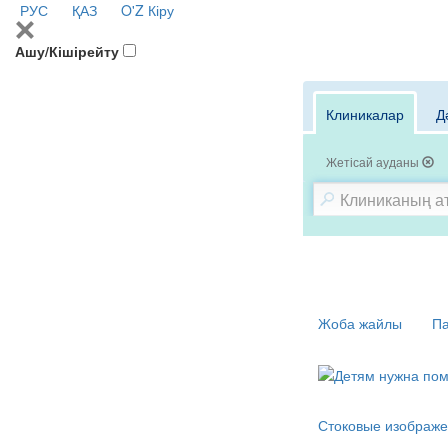
РУС
ҚАЗ
O'Z
Кіру
Ашу/Кішірейту
Клиникалар
Д
Жетісай ауданы
Жоба жайлы
Па
Стоковые изображе