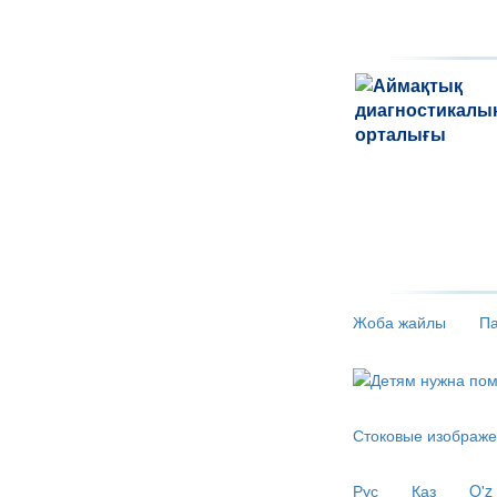
Жоба жайлы
Па
Стоковые изображе
Рус
Қаз
O'z