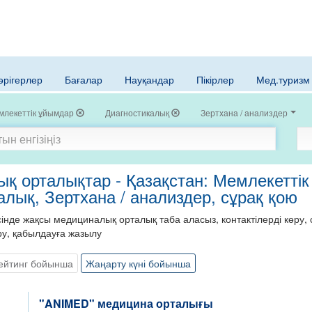
әрігерлер
Бағалар
Науқандар
Пікірлер
Мед.туризм
млекеттік ұйымдар
Диагностикалық
Зертхана / анализдер
қ орталықтар - Қазақстан: Мемлекеттік
алық, Зертхана / анализдер, сұрақ қою
нде жақсы медициналық орталық таба аласыз, контактілерді көру, с
ру, қабылдауға жазылу
ейтинг бойынша
Жаңарту күні бойынша
"ANIMED" медицина орталығы