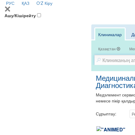
РУС
ҚАЗ
O'Z
Кіру
Ашу/Кішірейту
Клиникалар
Д
Қазақстан
Ме
Медициналы
Диагностик
Медэлемент сервисі
немесе пікір қалды
Сұрыптау:
Р