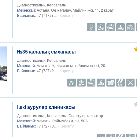
Диагностикалық, Көпсалалы
Мекенжай:
Астана, Оң жағалау, Майлин к-сі, 11, 2 қабат
Байланыс:
+7 (7172) ...
- Көрсету
№35 қалалық емханасы
Диагностикалық, Көпсалалы
Мекенжай:
Алматы, Қалқаман ы.а., Ашимов к-сі, 20
Байланыс:
+7 (727) 2...
- Көрсету
Ішкі аурулар клиникасы
Диагностикалық, Көпсалалы, Оңалту орталықтар
Мекенжай:
Алматы, Райымбек д-лы, 50А
Байланыс:
+7 (727) 3...
- Көрсету