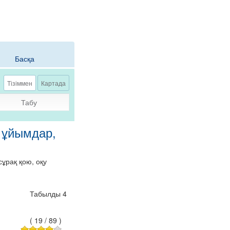
Басқа
Сұрақ қою
Тізіммен
Картада
Табу
 ұйымдар,
ұрақ қою, оқу
Табылды 4
(
19
/
89
)