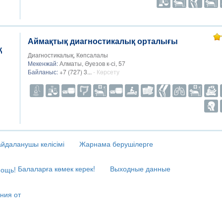
Аймақтық диагностикалық орталығы
Диагностикалық, Көпсалалы
Мекенжай:
Алматы, Әуезов к-сі, 57
Байланыс:
+7 (727) 3...
- Көрсету
йдаланушы келісімі
Жарнама берушілерге
Балаларға көмек керек!
Выходные данные
ния от