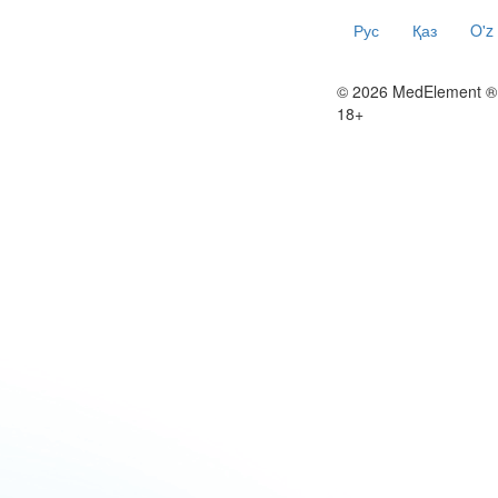
Рус
Қаз
O'z
© 2026 MedElement ®
18+