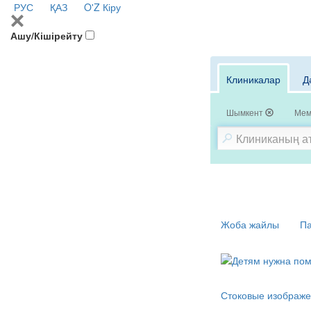
РУС
ҚАЗ
O'Z
Кіру
Ашу/Кішірейту
Клиникалар
Д
Шымкент
Мем
Жоба жайлы
Па
Стоковые изображе