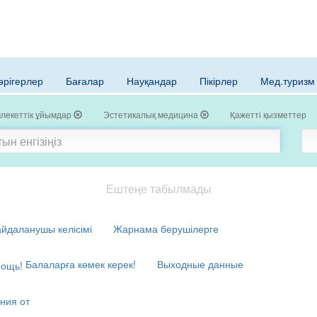
әрігерлер
Бағалар
Науқандар
Пікірлер
Мед.туризм
лекеттік ұйымдар
Эстетикалық медицина
Қажетті қызметтер
Ештеңе табылмады
йдаланушы келісімі
Жарнама берушілерге
Балаларға көмек керек!
Выходные данные
ния от