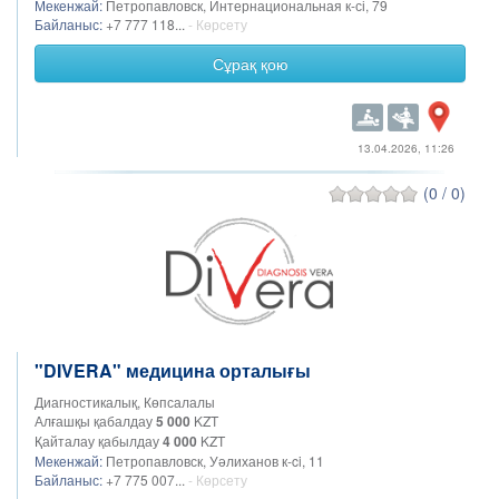
Мекенжай:
Петропавловск, Интернациональная к-сі, 79
Байланыс:
+7 777 118...
- Көрсету
Сұрақ қою
13.04.2026, 11:26
(0 / 0)
"DIVERA" медицина орталығы
Диагностикалық, Көпсалалы
Алғашқы қабалдау
5 000
KZT
Қайталау қабылдау
4 000
KZT
Мекенжай:
Петропавловск, Уәлиханов к-ci, 11
Байланыс:
+7 775 007...
- Көрсету