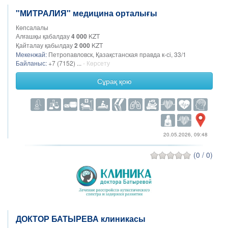
"МИТРАЛИЯ" медицина орталығы
Көпсалалы
Алғашқы қабалдау
4 000
KZT
Қайталау қабылдау
2 000
KZT
Мекенжай:
Петропавловск, Қазақстанская правда к-сі, 33/1
Байланыс:
+7 (7152) ...
- Көрсету
Сұрақ қою
20.05.2026, 09:48
(0 / 0)
ДОКТОР БАТЫРЕВА клиникасы