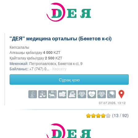
"ДЕЯ" медицина орталығы (Бөкетов к-сі)
Көпсалалы
Алғашқы қабалдау
4 000
KZT
Қайталау қабылдау
2 500
KZT
Мекенжай:
Петропавловск, Бөкетов к-сі, 9
Байланыс:
+7 (747) 0...
- Көрсету
Сұрақ қою
07.07.2026, 13:12
(13 / 92)