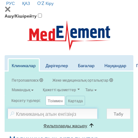
РУС
ҚАЗ
O'Z
Кіру
Ашу/Кішірейту
Клиникалар
Дәрігерлер
Бағалар
Науқандар
Петропавловск
Жеке медициналық орталықтар
Мамандық
Қажетті қызметтер
Тағы
Көрсету түрлері:
Тізіммен
Картада
Табу
Фильтрларды жасыру