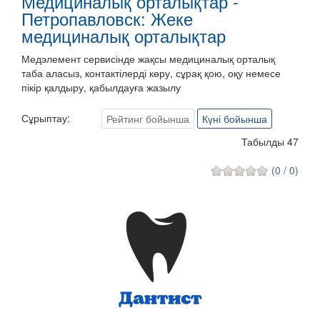
Медициналық орталықтар -
Петропавловск: Жеке
медициналық орталықтар
Медэлемент сервисінде жақсы медициналық орталық
таба аласыз, контактілерді көру, сұрақ қою, оқу немесе
пікір қалдыру, қабылдауға жазылу
Сұрыптау:
Рейтинг бойынша
Күні бойынша
Табылды 47
(0 / 0)