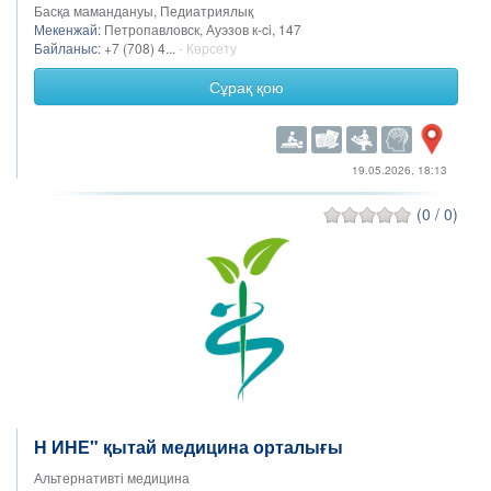
Басқа мамандануы, Педиатриялық
Мекенжай:
Петропавловск, Ауэзов к-ci, 147
Байланыс:
+7 (708) 4...
- Көрсету
Сұрақ қою
19.05.2026, 18:13
(0 / 0)
Н ИНЕ" қытай медицина орталығы
Альтернативті медицина