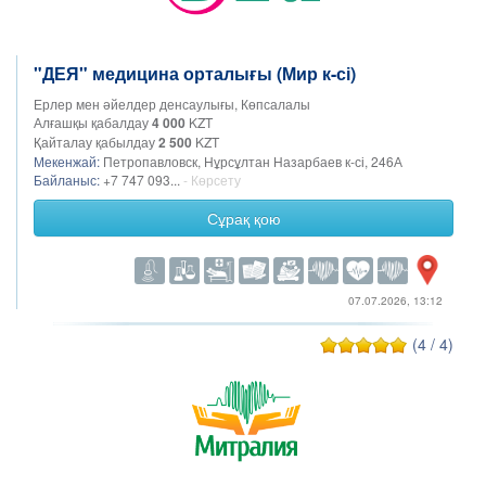
"ДЕЯ" медицина орталығы (Мир к-сі)
Ерлер мен әйелдер денсаулығы, Көпсалалы
Алғашқы қабалдау
4 000
KZT
Қайталау қабылдау
2 500
KZT
Мекенжай:
Петропавловск, Нұрсұлтан Назарбаев к-сі, 246А
Байланыс:
+7 747 093...
- Көрсету
Сұрақ қою
07.07.2026, 13:12
(4 / 4)