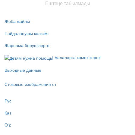
Ештеңе табылмады
Жоба жайлы
Пайдаланушы келісімі
Жарнама берушілерге
Балаларға көмек керек!
Выходные данные
Стоковые изображения от
Рус
Қаз
O'z