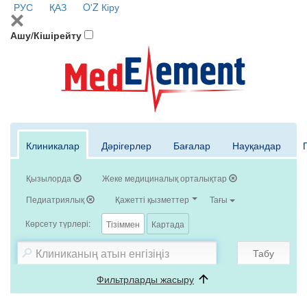
РУС
ҚАЗ
O'Z
Кіру
Ашу/Кішірейту
Клиникалар
Дәрігерлер
Бағалар
Науқандар
Қызылорда
Жеке медициналық орталықтар
Педиатриялық
Қажетті қызметтер
Тағы
Көрсету түрлері:
Тізіммен
Картада
Табу
Фильтрларды жасыру