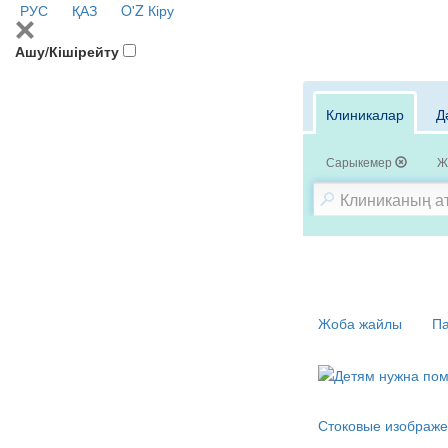
РУС
ҚАЗ
O'Z
Кіру
Ашу/Кішірейту
Клиникалар
Д
Сарыкемер
Ж
Жоба жайлы
Па
Стоковые изображе