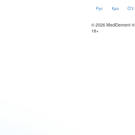
Рус
Қаз
O'z
© 2026 MedElement ®
18+