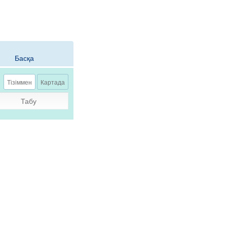
Басқа
ер
Тізіммен
Тағы
Картада
Табу