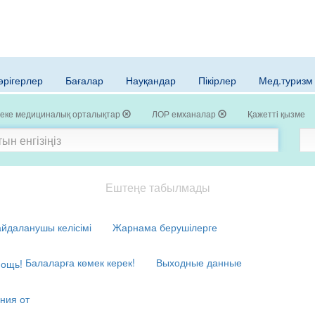
әрігерлер
Бағалар
Науқандар
Пікірлер
Мед.туризм
еке медициналық орталықтар
ЛОР емханалар
Қажетті қызметт
Ештеңе табылмады
йдаланушы келісімі
Жарнама берушілерге
Балаларға көмек керек!
Выходные данные
ния от