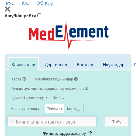
РУС
ҚАЗ
O'Z
Кіру
Ашу/Кішірейту
Клиникалар
Дәрігерлер
Бағалар
Науқандар
Тараз
Мемлекеттік ұйымдар
Аудан, ауылдық медициналық мекемелер
Қажетті қызметтер
Тағы
Көрсету түрлері:
Тізіммен
Картада
Табу
Фильтрларды жасыру