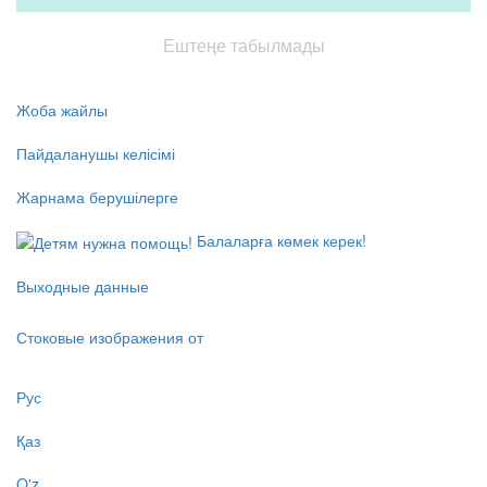
Ештеңе табылмады
Жоба жайлы
Пайдаланушы келісімі
Жарнама берушілерге
Балаларға көмек керек!
Выходные данные
Стоковые изображения от
Рус
Қаз
O'z