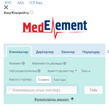
РУС
ҚАЗ
O'Z
Кіру
Ашу/Кішірейту
Клиникалар
Дәрігерлер
Бағалар
Науқандар
Өскемен
Мемлекеттік ұйымдар
Офтальмологиялық
Қажетті қызметтер
Тағы
Көрсету түрлері:
Тізіммен
Картада
Табу
Фильтрларды жасыру