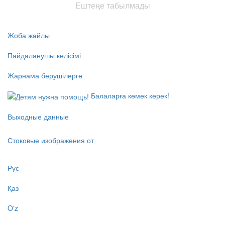
Ештеңе табылмады
Жоба жайлы
Пайдаланушы келісімі
Жарнама берушілерге
Балаларға көмек керек!
Выходные данные
Стоковые изображения от
Рус
Қаз
O'z