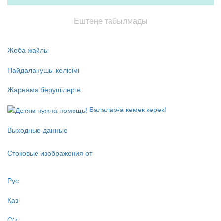
Ештеңе табылмады
Жоба жайлы
Пайдаланушы келісімі
Жарнама берушілерге
Балаларға көмек керек!
Выходные данные
Стоковые изображения от
Рус
Қаз
O'z