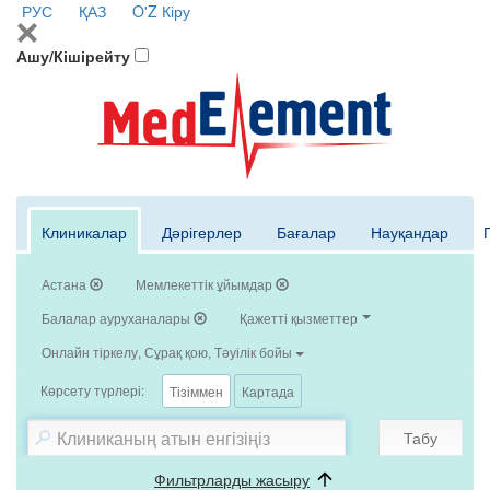
РУС
ҚАЗ
O'Z
Кіру
Ашу/Кішірейту
Клиникалар
Дәрігерлер
Бағалар
Науқандар
Астана
Мемлекеттік ұйымдар
Балалар ауруханалары
Қажетті қызметтер
Онлайн тіркелу, Сұрақ қою, Тәуілік бойы
Көрсету түрлері:
Тізіммен
Картада
Табу
Фильтрларды жасыру