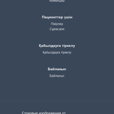
Мамандар
Пациенттер үшін
Пікірлер
Сұрақ қою
Қабылдауға тіркелу
Қабылдауға тіркелу
Байланыс
Байланыс
Стоковые изображения от