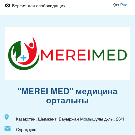
Қаз
Рус
Версия для слабовидящих
"MEREI MED" медицина
орталығы
Қазақстан, Шымкент, Бауыржан Момышұлы д-лы, 26/1
Сұрақ қою