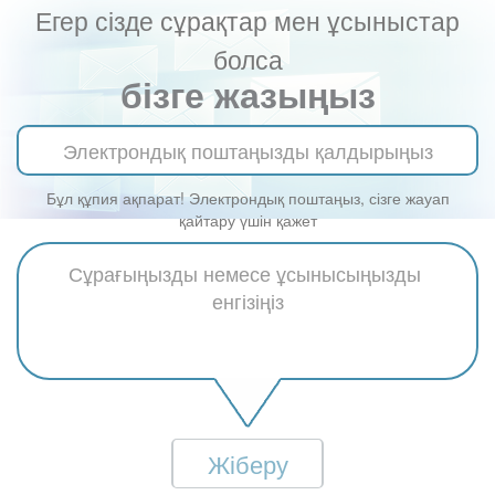
Егер сізде сұрақтар мен ұсыныстар
болса
бізге жазыңыз
Бұл құпия ақпарат! Электрондық поштаңыз, сізге жауап
қайтару үшін қажет
Жіберу