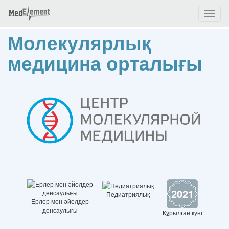
Toggl
naviga
Молекулярлық
медицина орталығы
2021
Педиатриялық
Ерлер мен әйелдер
денсаулығы
Құрылған күні