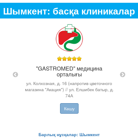
Шымкент: басқа клиникалар
"GASTROMED" медицина
ан"
орталығы
ул. Колхозная, д. 16 (напротив цветочного
магазина "Акация") // ул. Елшибек батыр, д.
74А
Көшу
Барлық нұсқалар: Шымкент