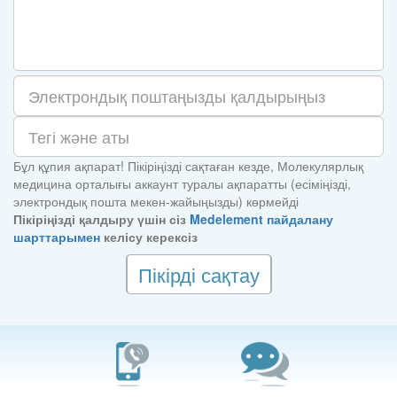
Бұл құпия ақпарат! Пікіріңізді сақтаған кезде, Молекулярлық
медицина орталығы аккаунт туралы ақпаратты (есіміңізді,
электрондық пошта мекен-жайыңызды) көрмейді
Пікіріңізді қалдыру үшін сіз
Medelement пайдалану
шарттарымен
келісу керексіз
Пікірді сақтау