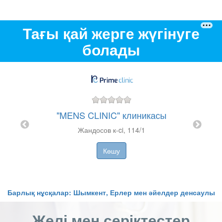
Тағы қай жерге жүгінуге
болады
Ф
"MENS CLINIC" клиникасы
месі
Жандосов к-ci, 114/1
Көшу
T
Барлық нұсқалар: Шымкент, Ерлер мен әйелдер денсаулығ
Желі мен серіктестер