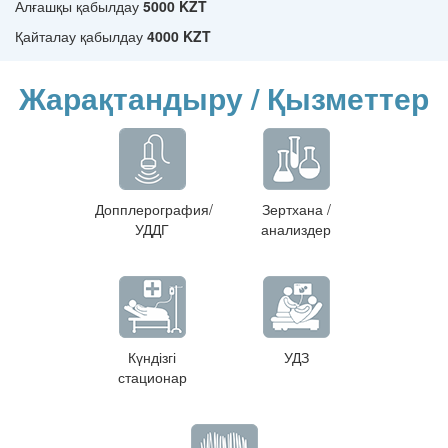
Алғашқы қабылдау
5000 KZT
Қайталау қабылдау
4000 KZT
Жарақтандыру / Қызметтер
Допплерография/
Зертхана /
УДДГ
анализдер
Күндізгі
УДЗ
стационар