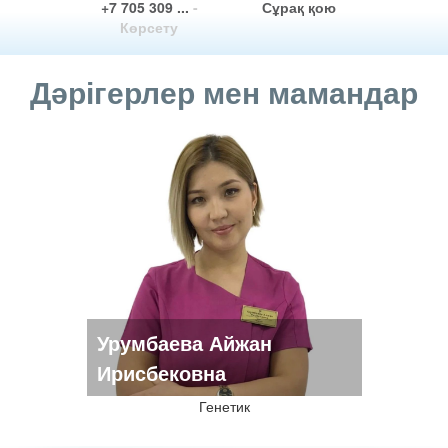
+7 705 309 ...
-
Сұрақ қою
Көрсету
Дәрігерлер мен мамандар
Урумбаева Айжан
Ирисбековна
Генетик