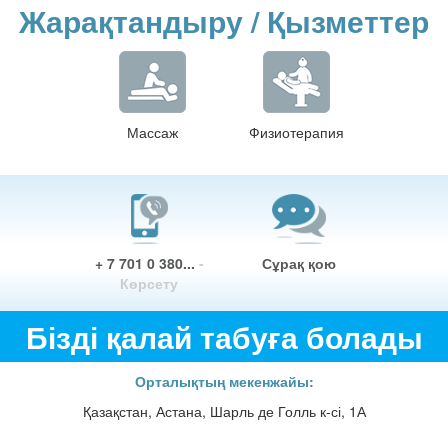
Жарақтандыру / Қызметтер
Массаж
Физиотерапия
+ 7 701 0 380...
-
Сұрақ қою
Көрсету
Бізді қалай табуға болады
Орталықтың мекенжайы:
Қазақстан, Астана, Шарль де Голль к-сі, 1А