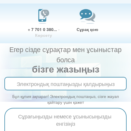
+ 7 701 0 380...
-
Сұрақ қою
Көрсету
Егер сізде сұрақтар мен ұсыныстар
болса
бізге жазыңыз
Бұл құпия ақпарат! Электрондық поштаңыз, сізге жауап
қайтару үшін қажет