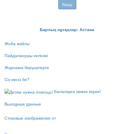
T
Көшу
Барлық нұсқалар: Астана
Жоба жайлы
Пайдаланушы келісімі
Жарнама берушілерге
Сіз иесіз бе?
Балаларға көмек керек!
Выходные данные
Стоковые изображения от