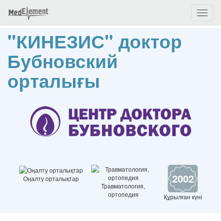
Toggl
naviga
"КИНЕЗИС" доктор
Бубновский
орталығы
2002
Оңалту орталықтар
Травматология,
ортопедия
Құрылған күні