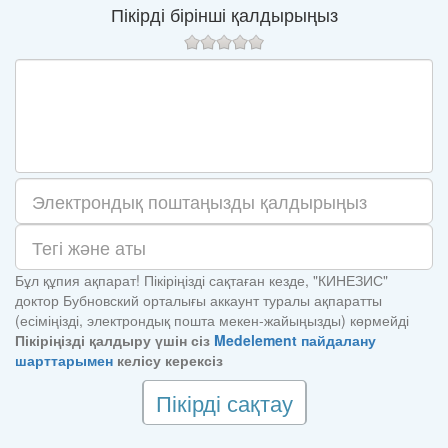
Пікірді бірінші қалдырыңыз
Бұл құпия ақпарат! Пікіріңізді сақтаған кезде, "КИНЕЗИС"
доктор Бубновский орталығы аккаунт туралы ақпаратты
(есіміңізді, электрондық пошта мекен-жайыңызды) көрмейді
Пікіріңізді қалдыру үшін сіз
Medelement пайдалану
шарттарымен
келісу керексіз
Пікірді сақтау