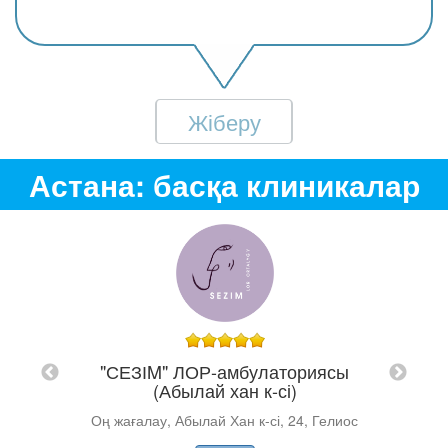
Жіберу
Астана: басқа клиникалар
асы
"СЕЗІM" ЛОР-амбулаториясы
"D
(Абылай хан к-сі)
Оң жағалау, Абылай Хан к-сі, 24, Гелиос
T