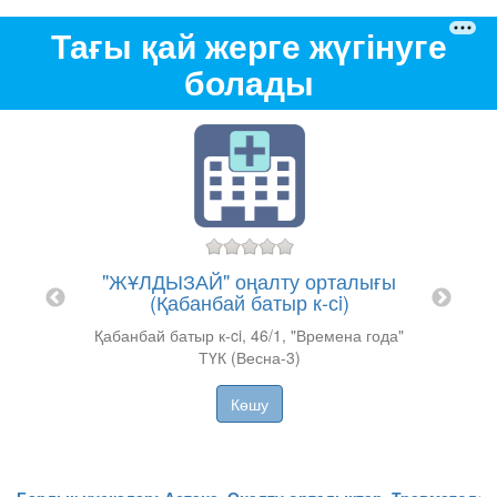
Тағы қай жерге жүгінуге
болады
сы
"ЖҰЛДЫЗАЙ" оңалту орталығы
"КӨ
(Қабанбай батыр к-сi)
11А
Қабанбай батыр к-ci, 46/1, "Времена года"
​
ТҮК (Весна-3)
Көшу