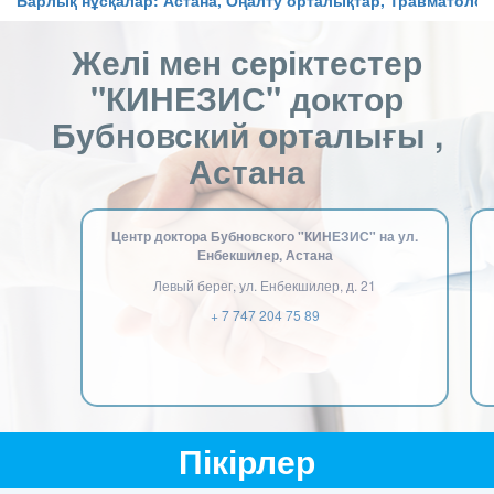
Барлық нұсқалар: Астана, Оңалту орталықтар, Травматолог
Желі мен серіктестер
"КИНЕЗИС" доктор
Бубновский орталығы ,
Астана
Центр доктора Бубновского "КИНЕЗИС" на ул.
Енбекшилер, Астана
Левый берег, ул. Енбекшилер, д. 21
+ 7 747 204 75 89
Пікірлер