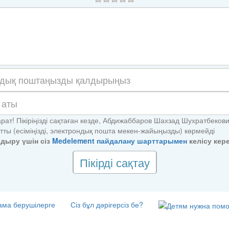
рат! Пікіріңізді сақтаған кезде, Абдижаббаров Шахзад Шухратбекови
тты (есіміңізді, электрондық пошта мекен-жайыңызды) көрмейді
алдыру үшін сіз
Medelement пайдалану шарттарымен
келісу кере
Пікірді сақтау
ма берушілерге
Сіз бұл дәрігерсіз бе?