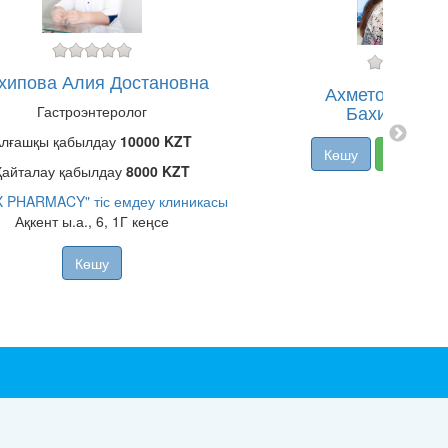
хипова Алия Достановна
Ахметова Гул
Бахитжанов
Гастроэнтеролог
лғашқы қабылдау
10000 KZT
Көшу
Онлайн т
Қайталау қабылдау
8000 KZT
X PHARMACY" тіс емдеу клиникасы
Ақкент ы.а., 6, 1Г кеңсе
Көшу