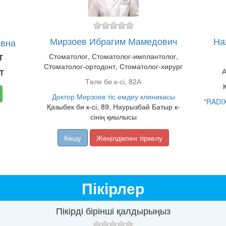
Мирзоев Ибрагим Мамедович
На
овна
Стоматолог, Стоматолог-имплантолог,
T
Стоматолог-ортодонт, Стоматолог-хирург
А
T
Төле би к-сі, 82А
Доктор Мирзоев тіс емдеу клиникасы
"RADI
Қазыбек би к-сі, 89, Наурызбай Батыр к-
сінің қиылысы
Көшу
Жеңілдікпен тіркелу
Пікірлер
Пікірді бірінші қалдырыңыз