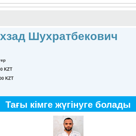
хзад Шухратбекович
гер
00 KZT
00 KZT
Тағы кімге жүгінуге болады