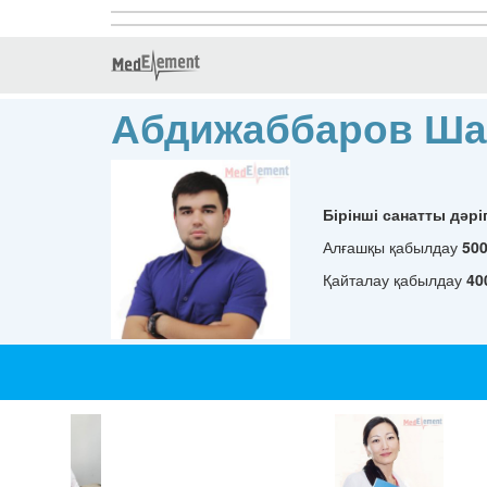
Абдижаббаров Ша
Бірінші санатты дәрі
Алғашқы қабылдау
50
Қайталау қабылдау
40