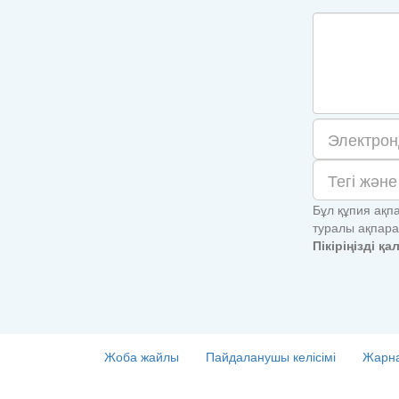
Бұл құпия ақпа
туралы ақпара
Пікіріңізді қ
Жоба жайлы
Пайдаланушы келісімі
Жарна