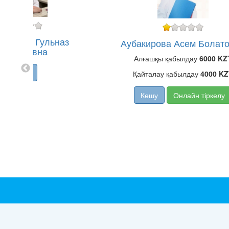
жанова Гульназ
Аубакирова Асем Болат
Мухтаровна
Алғашқы қабылдау
6000 KZ
Көшу
Қайталау қабылдау
4000 KZ
Көшу
Онлайн тіркелу