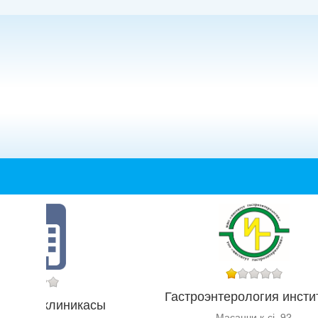
Гастроэнтерология инсти
CLINIC" клиникасы
Масанчи к-сі, 92