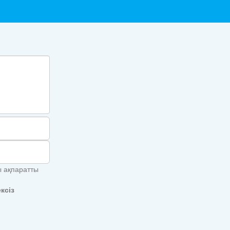
лы ақпаратты
ксіз