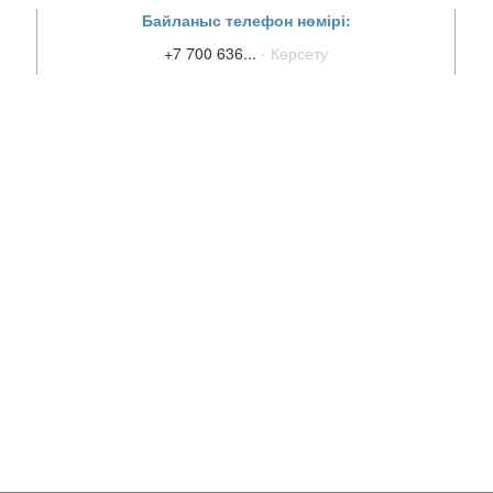
Байланыс телефон нөмірі:
+7 700 636...
- Көрсету