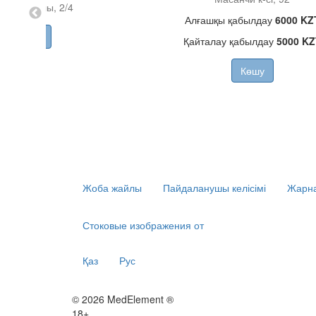
йінбай д-лы, 2/4
Алғашқы қабылдау
6000 KZ
Көшу
Қайталау қабылдау
5000 KZ
Көшу
Жоба жайлы
Пайдаланушы келісімі
Жарна
Стоковые изображения от
Қаз
Рус
© 2026 MedElement ®
18+