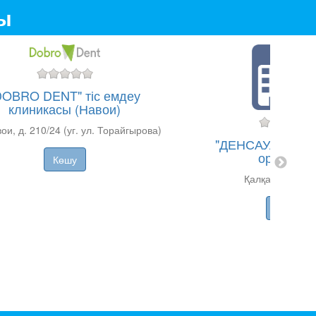
ды
DOBRO DENT" тіс емдеу
клиникасы (Навои)
ои, д. 210/2​4 (уг. ул. Торайгырова)
"ДЕНСАУЛЫҚ" ті
орталығы
Көшу
Қалқаман ы.а., 
Көшу