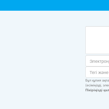
Бұл құпия ақпа
(есіміңізді, 
Пікіріңізді қ