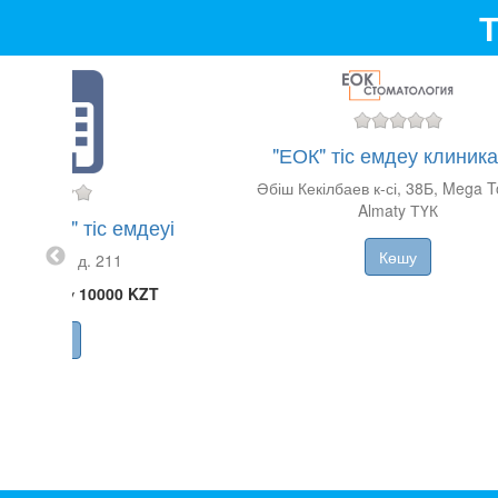
Т
"ЕОК" тіс емдеу клиник
Әбіш Кекілбаев к-сі, 38Б, Mega 
Almaty ТҮК
 CLINIC" тіс емдеуі
Көшу
 Муканова, д. 211
 қабылдау
10000 KZT
Көшу