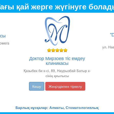
ағы қай жерге жүгінуге бола
"
асы
Towers
ул. Нав
Доктор Мирзоев тіс емдеу
клиникасы
Қазыбек би к-сі, 89, Наурызбай Батыр к-
сінің қиылысы
Көшу
Жеңілдікпен тіркелу
Барлық нұсқалар: Алматы, Стоматологиялық