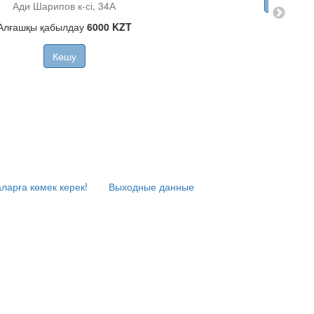
Көшу
Ади Шарипов к-сі, 34А
Алғашқы қабылдау
6000 KZT
Көшу
ларға көмек керек!
Выходные данные