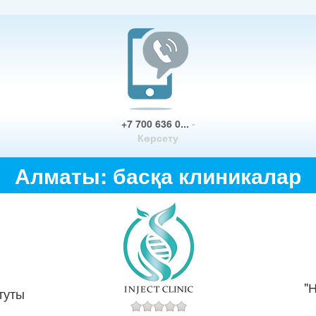
+7 700 636 0...
-
Көрсету
Алматы: басқа клиникалар
"
туты