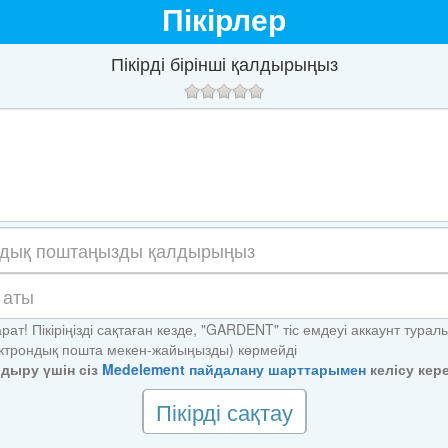
Пікірлер
Пікірді бірінші қалдырыңыз
рат! Пікіріңізді сақтаған кезде, "GARDENT" тіс емдеуі аккаунт тура
электрондық пошта мекен-жайыңызды) көрмейді
алдыру үшін сіз
Medelement пайдалану шарттарымен
келісу кере
Пікірді сақтау