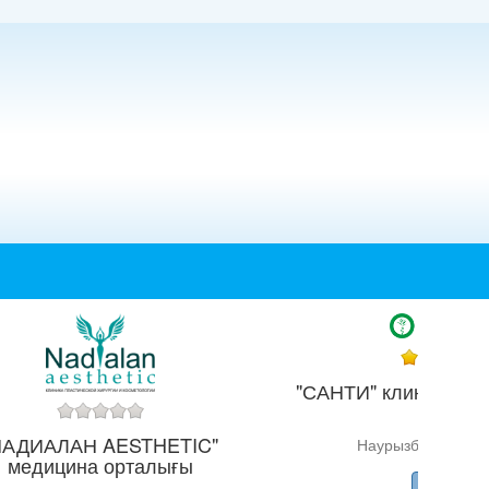
"САНТИ" клиникасы 
ауд.)
НАДИАЛАН AESTHETIC"
Наурызбай Батыр к
медицина орталығы