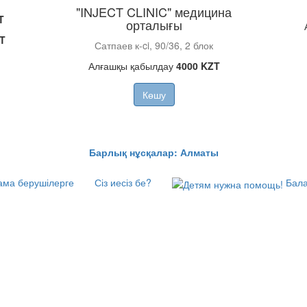
"INJECT CLINIC" медицина
T
орталығы
T
Сатпаев к-ci, 90/36, 2 блок
Алғашқы қабылдау
4000 KZT
Көшу
Барлық нұсқалар: Алматы
ма берушілерге
Сіз иесіз бе?
Бала