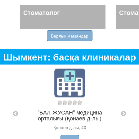
Стоматолог
Стома
Барлық мамандар
Шымкент: басқа клиникалар
"А
цина
"БАЛ-ЖУСАН" медицина
)
орталығы (Қонаев д-лы)
Қонаев д-лы, 40