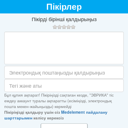
Пікірлер
Пікірді бірінші қалдырыңыз
Бұл құпия ақпарат! Пікіріңізді сақтаған кезде, "ЭВРИКА" тіс
емдеу аккаунт туралы ақпаратты (есіміңізді, электрондық
пошта мекен-жайыңызды) көрмейді
Пікіріңізді қалдыру үшін сіз
Medelement пайдалану
шарттарымен
келісу керексіз