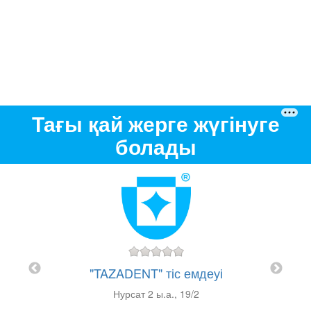
Тағы қай жерге жүгінуге
болады
"TAZADENT" тіс емдеуі
"
ерсіз
Нурсат 2 ы.а., 19/2