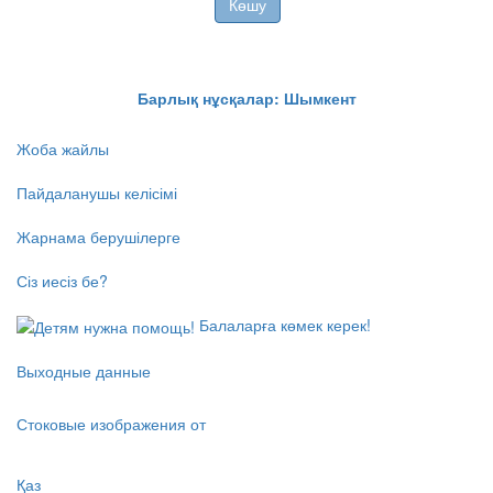
Көшу
Барлық нұсқалар: Шымкент
Жоба жайлы
Пайдаланушы келісімі
Жарнама берушілерге
Сіз иесіз бе?
Балаларға көмек керек!
Выходные данные
Стоковые изображения от
Қаз