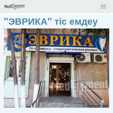
Toggl
naviga
"ЭВРИКА" тіс емдеу