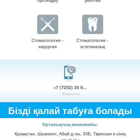
Стоматология -
Стоматология -
хирургия
эстетикалық
+7 (7252) 35 9...
- Көрсету
Бізді қалай табуға болады
Орталықтың мекенжайы:
Қазақстан, Шымкент, Абай д-лы, 33Б, Твреская к-сінің
қиылысы