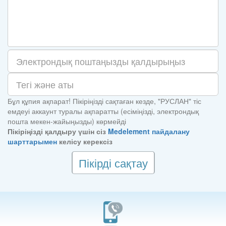
Бұл құпия ақпарат! Пікіріңізді сақтаған кезде, "РУСЛАН" тіс
емдеуі аккаунт туралы ақпаратты (есіміңізді, электрондық
пошта мекен-жайыңызды) көрмейді
Пікіріңізді қалдыру үшін сіз
Medelement пайдалану
шарттарымен
келісу керексіз
Пікірді сақтау