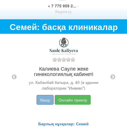
+ 7 775 959 2...
-
Көрсету
Семей: басқа клиникалар
Калиева Сауле жеке
рсы
гинекологиялық кабинеті
"DR
ул. Кабанбай батыра, д. 40 (в здании
лаборатории "Инвиво")
Көшу
Онлайн тіркелу
Барлық нұсқалар: Семей