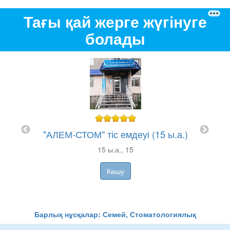
Тағы қай жерге жүгінуге
болады
озтаев
"АЛЕМ-СТОМ" тіс емдеуі (15 ы.а.)
15 ы.а., 15
Көшу
Барлық нұсқалар: Семей, Стоматологиялық