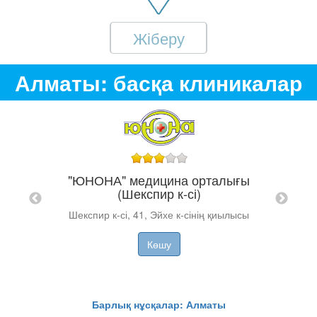
Жіберу
Алматы: басқа клиникалар
лығы
"ЮНОНА" медицина орталығы
(Шекспир к-сі)
"
Шекспир к-сі, 41, Эйхе к-сінің қиылысы
Мұқано
Көшу
А
Барлық нұсқалар: Алматы