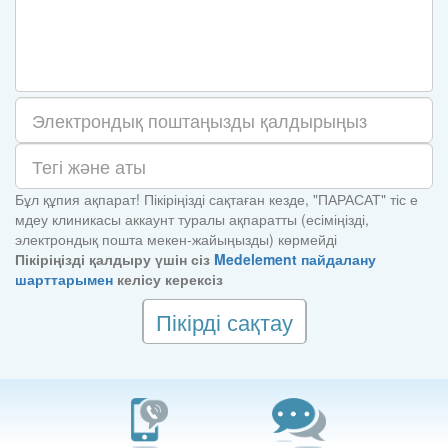
Бұл құпия ақпарат! Пікіріңізді сақтаған кезде, "ПАРАСАТ" тіс е
мдеу клиникасы аккаунт туралы ақпаратты (есіміңізді,
электрондық пошта мекен-жайыңызды) көрмейді
Пікіріңізді қалдыру үшін сіз
Medelement пайдалану
шарттарымен
келісу керексіз
Пікірді сақтау