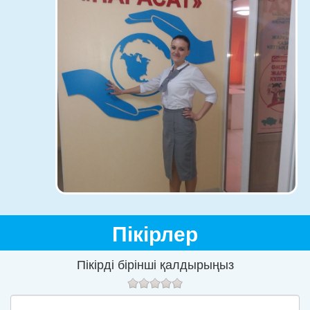
Пікірлер
Пікірді бірінші қалдырыңыз