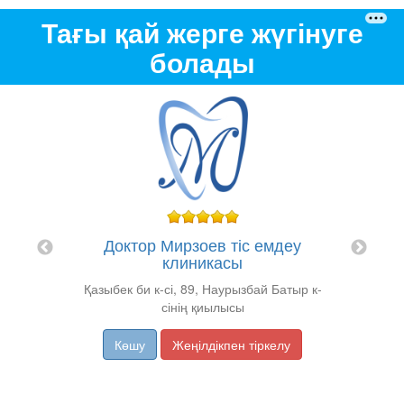
Тағы қай жерге жүгінуге
болады
 емдеу
"N
Доктор Мирзоев тіс емдеу
клиникасы
Қазыбек би к-сі, 89, Наурызбай Батыр к-
сінің қиылысы
Көшу
Жеңілдікпен тіркелу