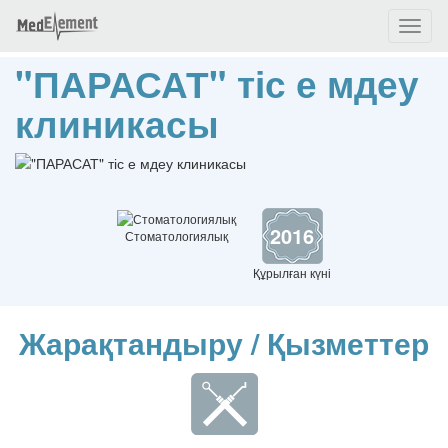
Toggl
naviga
"ПАРАСАТ" тіс е мдеу
клиникасы
2016
Стоматологиялық
Құрылған күні
Жарақтандыру / Қызметтер