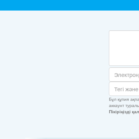
Бұл құпия ақпа
аккаунт турал
Пікіріңізді қ