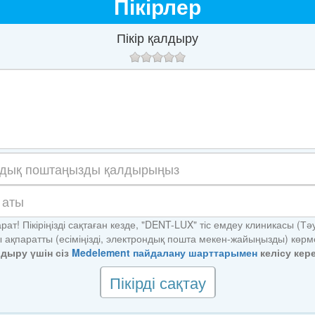
Пікірлер
Пікір қалдыру
рат! Пікіріңізді сақтаған кезде, "DENT-LUX" тіс емдеу клиникасы (Тәу
ы ақпаратты (есіміңізді, электрондық пошта мекен-жайыңызды) көрм
алдыру үшін сіз
Medelement пайдалану шарттарымен
келісу кере
Пікірді сақтау