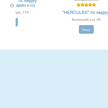
-ДЕНТ" тіс емдеу
сы (Гагарин к-сі)
"HERCULES" тіс емдеу
рин бульвары, 17А
Белинский к-сі, 46
Көшу
Көшу