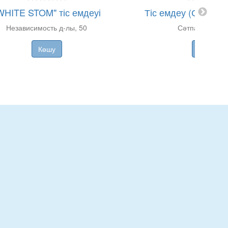
WHITE STOM" тіс емдеуі
Тіс емдеу (Сәтпаев к
Независимость д-лы, 50
Сәтпаев к-сі, 1
Көшу
Көшу