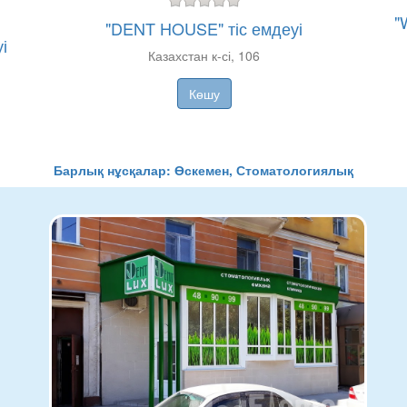
"
"DENT HOUSE" тіс емдеуі
і
Казахстан к-сі, 106
Көшу
Барлық нұсқалар: Өскемен, Стоматологиялық