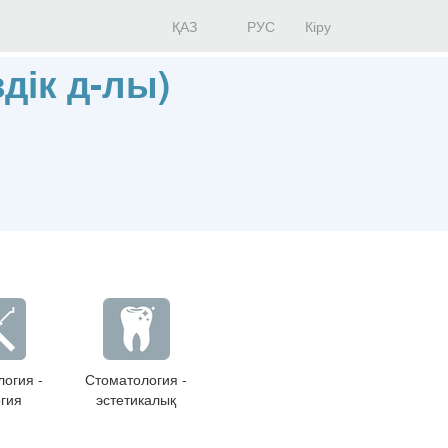
ҚАЗ
РУС
Кіру
дік д-лы)
огия -
Стоматология -
гия
эстетикалық