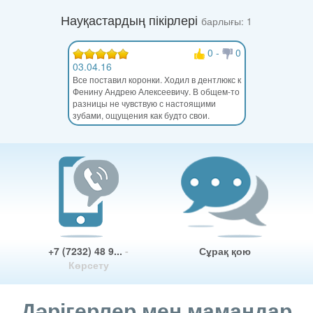
Науқастардың пікірлері
барлығы: 1
0
-
0
03.04.16
Все поставил коронки. Ходил в дентлюкс к
Фенину Андрею Алексеевичу. В общем-то
разницы не чувствую с настоящими
зубами, ощущения как будто свои.
+7 (7232) 48 9...
-
Сұрақ қою
Көрсету
Дәрігерлер мен мамандар