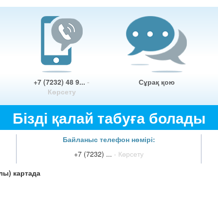
+7 (7232) 48 9...
-
Сұрақ қою
Көрсету
Бізді қалай табуға болады
Байланыс телефон нөмірі:
+7 (7232) ...
- Көрсету
-лы) картада