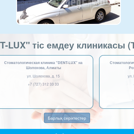
T-LUX" тіс емдеу клиникасы (Т
Стоматологическая клиника "DENT-LUX" на
Стоматологич
Шолохова, Алматы
Ро
ул. Шолохова, д. 15
ул.
+7 (727) 312 33 33
Барлық серіктестер