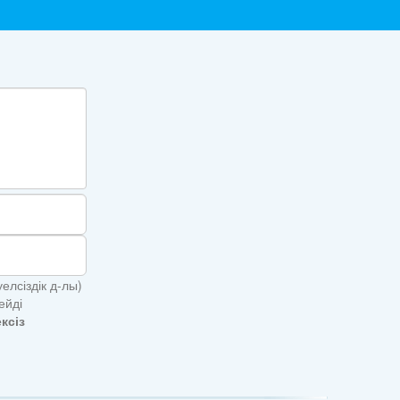
елсіздік д-лы)
ейді
ксіз