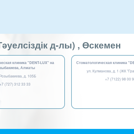
әуелсіздік д-лы) , Өскемен
еская клиника "DENT-LUX" на
Стоматологическая клиника "D
зыбакиева, Алматы
ул. Кулманова, д. 1 (ЖК "Гр
 Розыбакиева, д. 105Б
+7 (7122) 98 00 
+7 (727) 312 33 33