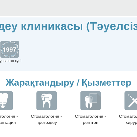
деу клиникасы (Тәуелсіз
1997
ұрылған күні
Жарақтандыру / Қызметтер
тология -
Стоматология -
Стоматология -
Стоматол
антация
протездеу
рентген
хирур