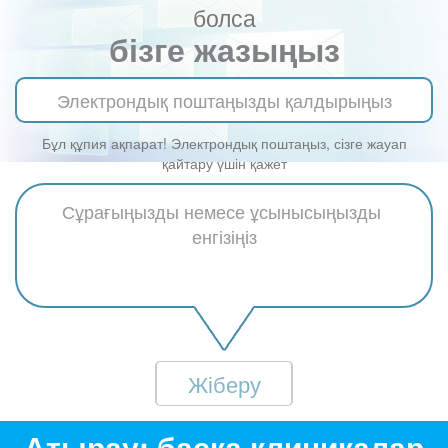
болса
бізге жазыңыз
Бұл құпия ақпарат! Электрондық поштаңыз, сізге жауап
қайтару үшін қажет
Жіберу
Атырау: басқа клиникалар