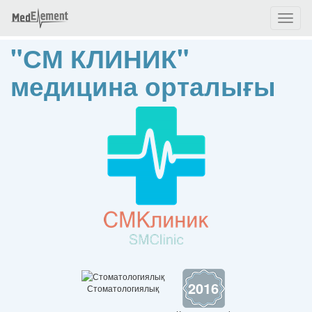
Toggl
naviga
"СМ КЛИНИК"
медицина орталығы
2016
Стоматологиялық