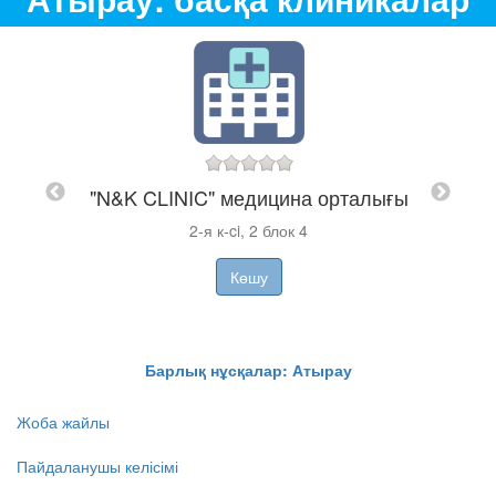
есі (
)
Онда
"N&K CLINIC" медицина орталығы
​2-я к-ci, 2 блок 4
Көшу
Барлық нұсқалар: Атырау
Жоба жайлы
Пайдаланушы келісімі