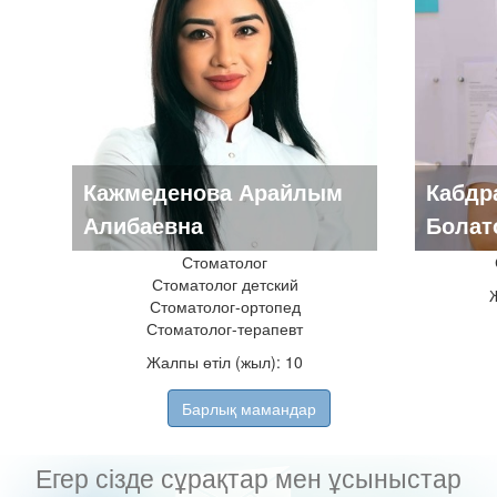
Кажмеденова Арайлым
Кабдр
Алибаевна
Болат
Стоматолог
Стоматолог детский
Стоматолог-ортопед
Стоматолог-терапевт
Жалпы өтіл (жыл): 10
Барлық мамандар
Егер сізде сұрақтар мен ұсыныстар