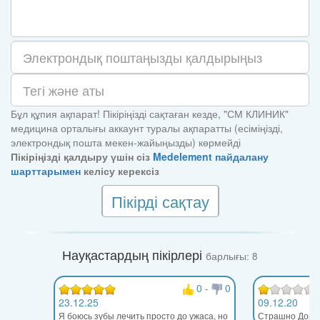
Бұл құпия ақпарат! Пікіріңізді сақтаған кезде, "СМ КЛИНИК"
медицина орталығы аккаунт туралы ақпаратты (есіміңізді,
электрондық пошта мекен-жайыңызды) көрмейді
Пікіріңізді қалдыру үшін сіз
Medelement пайдалану
шарттарымен
келісу керексіз
Пікірді сақтау
Науқастардың пікірлері
барлығы: 8
0
-
0
23.12.25
09.12.20
Я боюсь зубы лечить просто до ужаса, но
Страшно Доро