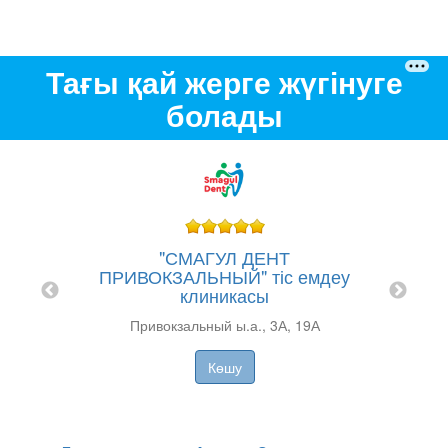
Тағы қай жерге жүгінуге
болады
"СМАГУЛ ДЕНТ
"С
ПРИВОКЗАЛЬНЫЙ" тіс емдеу
TAL
клиникасы
Привокзальный ы.а., 3А, 19А
Көшу