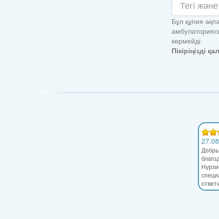
Бұл құпия ақпа
амбулаториясы
көрмейді
Пікіріңізді қ
27.08
Добры
благо
Нурзи
специ
ответ