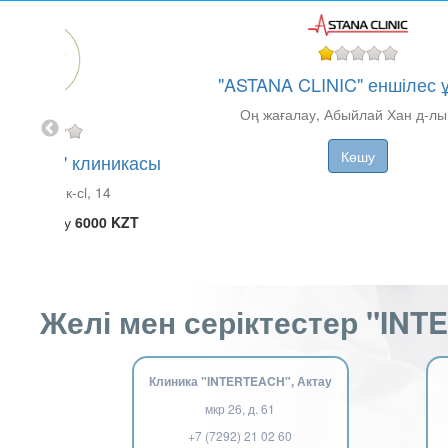
"ASTANA CLINIC" еншілес
Оң жағалау, Абыйлай Хан д-лы,
Көшу
 CLINIC" клиникасы
імеденов к-сi, 14
ы қабылдау
6000 KZT
у қабылдау
5000 KZT
Көшу
Желі мен серіктестер "IN
Клиника "INTERTEACH", Актау
мкр 26, д. 61
+7 (7292) 21 02 60