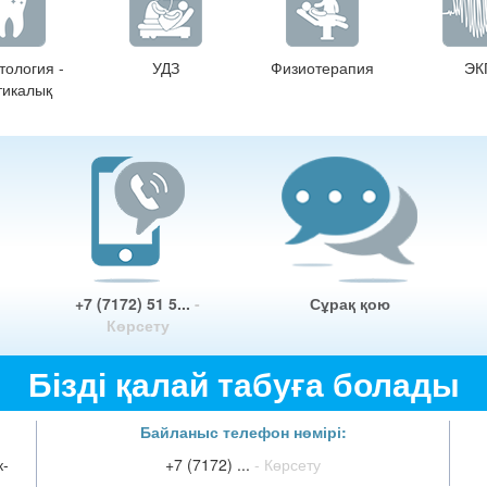
тология -
УДЗ
Физиотерапия
ЭК
тикалық
+7 (7172) 51 5...
-
Сұрақ қою
Көрсету
Бізді қалай табуға болады
Байланыс телефон нөмірі:
к-
+7 (7172) ...
- Көрсету