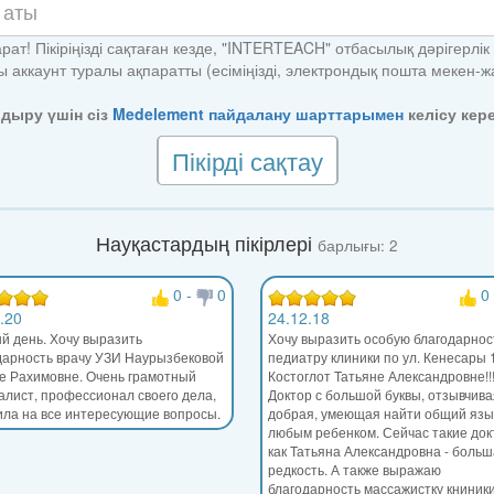
рат! Пікіріңізді сақтаған кезде, "INTERTEACH" отбасылық дәрігерлік
 аккаунт туралы ақпаратты (есіміңізді, электрондық пошта мекен-
алдыру үшін сіз
Medelement пайдалану шарттарымен
келісу кере
Пікірді сақтау
Науқастардың пікірлері
барлығы: 2
0
-
0
0
.20
24.12.18
й день. Хочу выразить
Хочу выразить особую благодарнос
дарность врачу УЗИ Наурызбековой
педиатру клиники по ул. Кенесары 1
е Рахимовне. Очень грамотный
Костоглот Татьяне Александровне!!
алист, профессионал своего дела,
Доктор с большой буквы, отзывчива
ила на все интересующие вопросы.
добрая, умеющая найти общий язы
любым ребенком. Сейчас такие док
как Татьяна Александровна - боль
редкость. А также выражаю
благодарность массажистку книники