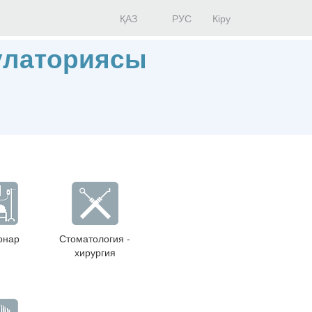
ҚАЗ
РУС
Кіру
улаториясы
онар
Стоматология -
хирургия