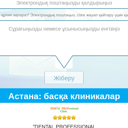
 құпия ақпарат! Электрондық поштаңыз, сізге жауап қайтару үшін қ
Жіберу
Астана: басқа клиникалар
"DENTAL PROFESSIONAL