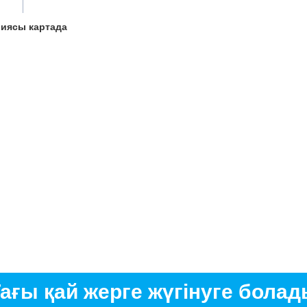
риясы картада
ағы қай жерге жүгінуге бола