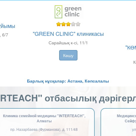
 ұйымы
"GREEN CLINIC" клиникасы
 6/7
Сарайшық к-сі, 11/1
"КӨ
Көшу
​
Барлық нұсқалар: Астана, Көпсалалы
TERTEACH" отбасылық дәрігерл
Клиника семейной медицины "INTERTEACH",
Медицинск
Алматы
Сейфу
пр. Назарбаева (Фурманова), д. 111/48
ул