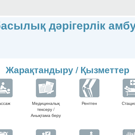
асылық дәрігерлік амб
Жарақтандыру / Қызметтер
ссаж
Медициналық
Рентген
Стаци
тексеру /
Анықтама беру