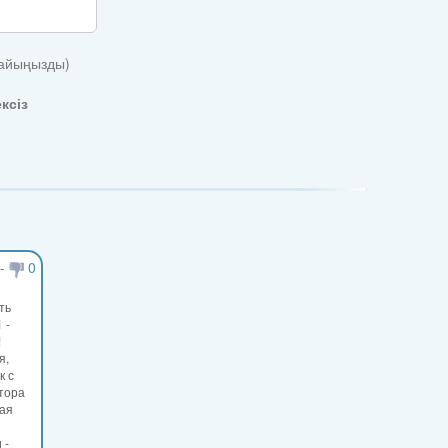
жайыңызды)
ксіз
-
0
ть
 -
!
я,
к с
тора
шая
 -