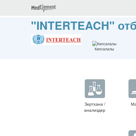
"INTERTEACH" отб
Көпсалалы
Зертхана /
Ма
анализдер