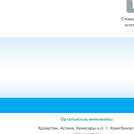
Стома
эсте
Орталықтың мекенжайы:
Қазақстан, Астана, Кенесары к-сі, 1, Күмісбеков 
сінің қиылысы