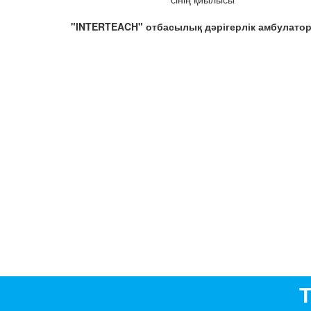
"INTERTEACH" отбасылық дәрігерлік амбулато
Т