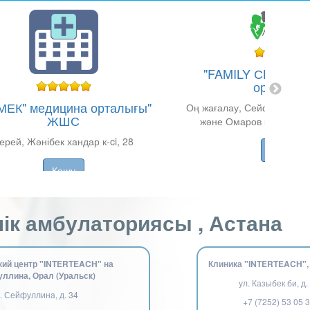
"FAMILY СLINIC" 
орталығы
МЕК" медицина орталығы"
Оң жағалау, Сейфуллин к-с
ЖШС
және Омаров көшелері
Керей, Жәнібек хандар к-ci, 28
Көшу
Көшу
ік амбулаториясы , Астана
ий центр "INTERTEACH" на
Клиника "INTERTEACH"
ллина, Орал (Уральск)
ул. Казыбек би, д.
. Сейфуллина, д. 34
+7 (7252) 53 05 