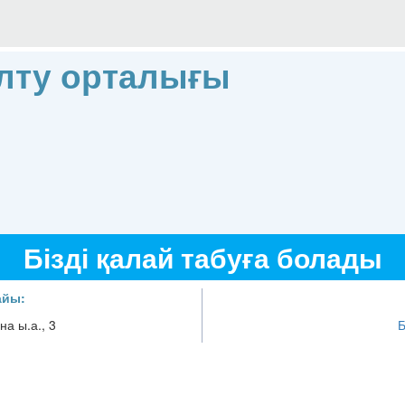
лту орталығы
Бізді қалай табуға болады
айы:
на ы.а., 3
Б