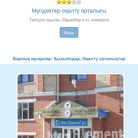
Мүгідектер оңалту орталығы
Талсуат ауылы, Орынбор к-сі, номерсіз
Көшу
Барлық нұсқалар: Қызылорда, Оңалту орталықтар