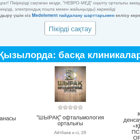
рат! Пікіріңізді сақтаған кезде, "НЕВРО-МЕД" оңалту орталығы акка
іміңізді, электрондық пошта мекен-жайыңызды) көрмейді
алдыру үшін сіз
Medelement пайдалану шарттарымен
келісу кере
Пікірді сақтау
Қызылорда: басқа клиникала
"ШЫРАҚ" офтальмология
ханасы
денса
орталығы
«Қ
ПС
Айтбаев к-сі, 29
О