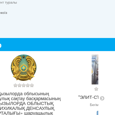
унт туралы
ксіз
р
Қызылорда облысының
"ЭЛИТ-СТОМ" тіс
улық сақтау басқармасының
ЫЗЫЛОРДА ОБЛЫСТЫҚ
Бегім Ана к-сі,
ИХИКАЛЫҚ ДЕНСАУЛЫҚ
РТАЛЫҒЫ» шаруашылық