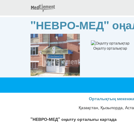
"НЕВРО-МЕД" оңа
Оңалту орталықтар
Орталықтың мекенж
Қазақстан, Қызылорда, Аста
"НЕВРО-МЕД" оңалту орталығы картада