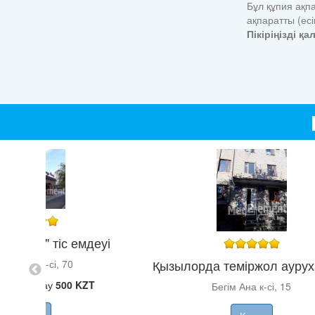
Бұл құпия ақпа
ақпаратты (ес
Пікіріңізді қ
-ДЕНТ" тіс емдеуі
Қызылорда теміржол ауру
рқыт Ата к-сі, 70
ы қабылдау
500 KZT
Бегім Ана к-сі, 15
Көшу