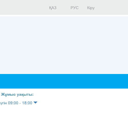
ҚАЗ
РУС
Кіру
Жұмыс уақыты:
үгін 09:00 - 18:00