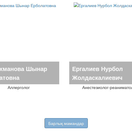
хманова Шынар
Ергалиев Нурбол
атовна
Жолдаскалиевич
Аллерголог
Анестезиолог-реанимато
Барлық мамандар