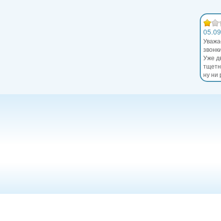
05.09
Уважа
звонк
Уже д
тщетно
ну ни 