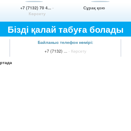
+7 (7132) 70 4...
-
Сұрақ қою
Көрсету
Бізді қалай табуға болады
Байланыс телефон нөмірі:
+7 (7132) ...
- Көрсету
ртада