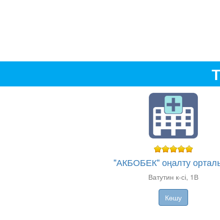
Т
"АКБОБЕК" оңалту ортал
Ватутин к-сі, 1В
Көшу