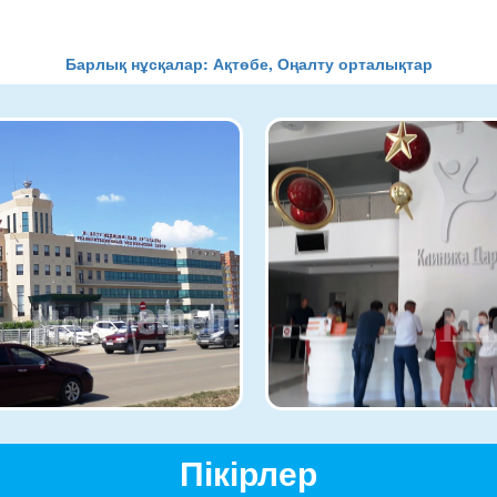
Барлық нұсқалар: Ақтөбе, Оңалту орталықтар
Пікірлер