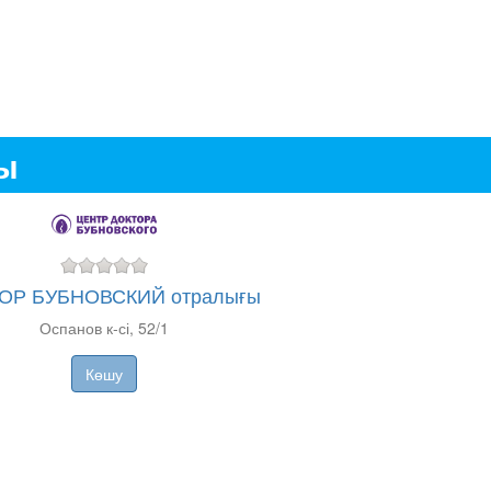
ды
ОР БУБНОВСКИЙ отралығы
Оспанов к-сі, 52/1
Көшу