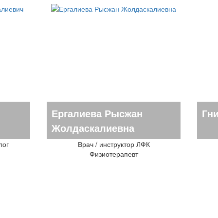
Ергалиева Рысжан
Гн
Жолдаскалиевна
лог
Врач / инструктор ЛФК
Физиотерапевт