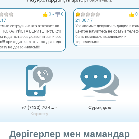
0
-
0
0
.17
21.08.17
емые сотрудники кто отвечает на
Уважаемые девушки сидящие в кол
и ПОЖАЛУЙСТА БЕРИТЕ ТРУБКУ!!
центре научитесь не орать в телеф
ва года пытаюсь дозвониться и все
быть немножко вежливыми и
!!! приходится ехать!!! за два года
терпеливыми.
разу не дозвонилась!!!!
+7 (7132) 70 4...
-
Сұрақ қою
Көрсету
Дәрігерлер мен мамандар