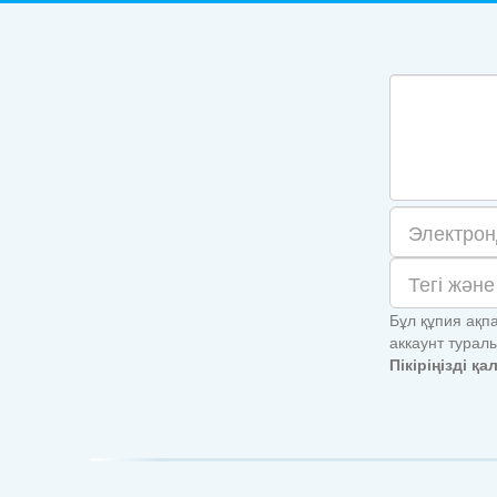
Бұл құпия ақп
аккаунт турал
Пікіріңізді қ