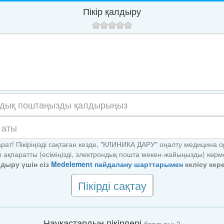
Пікір қалдыру
арат! Пікіріңізді сақтаған кезде, "КЛИНИКА ДАРУ" оңалту медицина 
ы ақпаратты (есіміңізді, электрондық пошта мекен-жайыңызды) көрм
алдыру үшін сіз
Medelement пайдалану шарттарымен
келісу кере
Пікірді сақтау
Науқастардың пікірлері
барлығы: 2