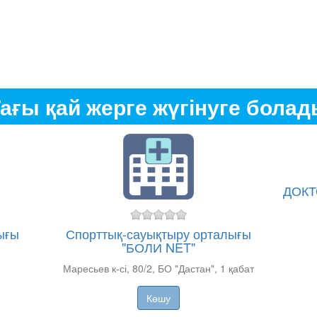
ағы қай жерге жүгінуге бола
ДОКТ
ығы
Спорттық-сауықтыру орталығы
"БОЛИ NET"
Маресьев к-сі, 80/2, БО "Дастан", 1 қабат
Көшу