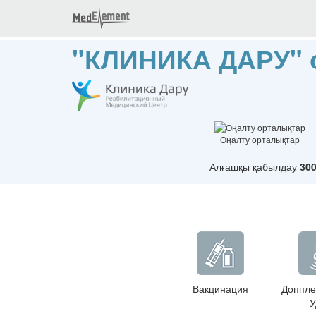
"КЛИНИКА ДАРУ" 
Оңалту орталықтар
Алғашқы қабылдау
30
Вакцинация
Доппле
У