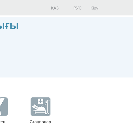
ҚАЗ
РУС
Кіру
ығы
ген
Стационар