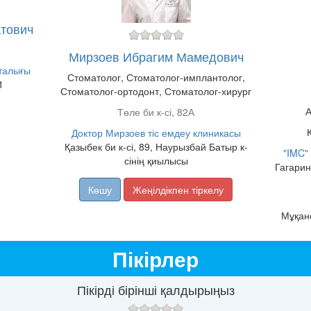
тович
Мирзоев Ибрагим Мамедович
талығы
Стоматолог, Стоматолог-имплантолог,
1
Стоматолог-ортодонт, Стоматолог-хирург
А
Төле би к-сі, 82А
Доктор Мирзоев тіс емдеу клиникасы
Қазыбек би к-сі, 89, Наурызбай Батыр к-
"IMC"
сінің қиылысы
Гагарин
Көшу
Жеңілдікпен тіркелу
Мұқано
Пікірлер
Пікірді бірінші қалдырыңыз