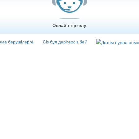
Онлайн тіркелу
ма берушілерге
Сіз бұл дәрігерсіз бе?