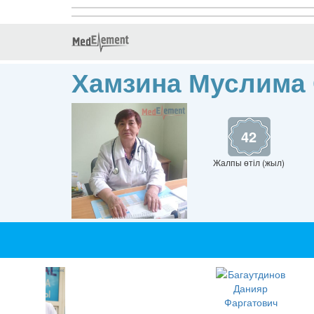
Хамзина Муслима
42
Жалпы өтіл (жыл)