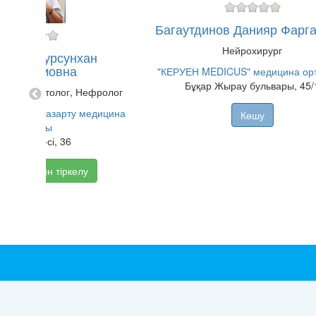
Багаутдинов Данияр Фарга
Нейрохирург
исова Турсунхан
дикеримовна
"КЕРУЕН MEDICUS" медицина ор
Бұқар Жырау бульвары, 45/
г-реаниматолог, Нефролог
AL" қан тазарту медицина
Көшу
орталығы
ндосов к-сі, 36
Онлайн тіркелу