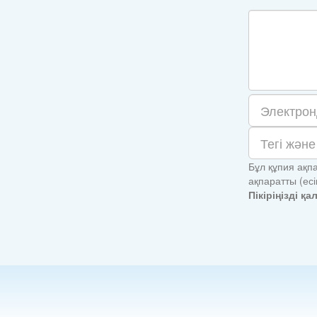
Бұл құпия ақпа
ақпаратты (ес
Пікіріңізді қ