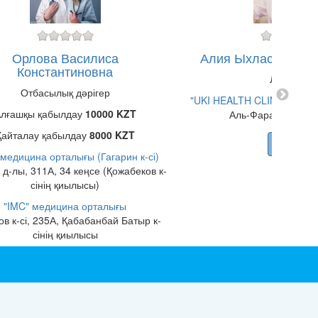
Алия Ыхласкызы Е
Орлова Василиса
Константиновна
Логопед
Отбасылық дәрігер
"UKI HEALTH CLINIC" меди
лғашқы қабылдау
10000 KZT
Аль-Фараби д-лы, 
Қайталау қабылдау
8000 KZT
Көшу
 медицина орталығы (Гагарин к-сі)
 д-лы, 311А, 34 кеңсе (Қожабеков к-
сінің қиылысы)
"IMC" медицина орталығы
в к-сі, 235А, Қабабанбай Батыр к-
сінің қиылысы
Көшу