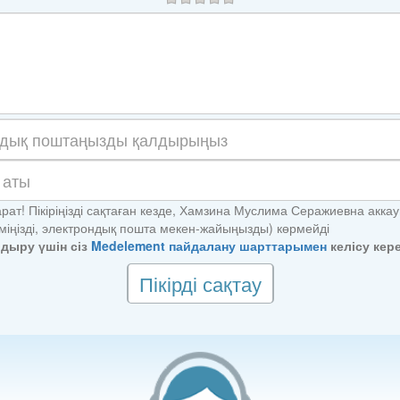
рат! Пікіріңізді сақтаған кезде, Хамзина Муслима Серажиевна акка
іміңізді, электрондық пошта мекен-жайыңызды) көрмейді
алдыру үшін сіз
Medelement пайдалану шарттарымен
келісу кере
Пікірді сақтау